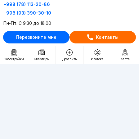
+998 (78) 113-20-86
+998 (93) 390-30-10
Пн-Пт. С 9:30 до 18:00
Перезвоните мне
Контакты
RU
UZ
Контакты
Новостройки
Квартиры
Добавить
Ипотека
Карта
О проекте
Проект компании Webnow ©
Условия использования
Политика конфиденциальности
Публичная оферта
Учредитель:
"WEBNOW" MChJ