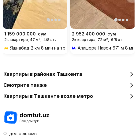
1 159 000 000
сум
2 952 400 000
сум
2к квартира, 47 м²,
4/8 эт.
2к квартира, 72 м²,
6/8 эт.
Яшнабад
2 км 8 мин на транспорте
Алишера Навои
671 м 8 ми
Квартиры в районах Ташкента
Смотрите также
Квартиры в Ташкенте возле метро
Отдел рекламы