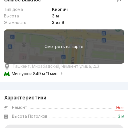
Тип дома
Кирпич
Высота
3 м
Этажность
3 из 9
Смотреть на карте
Ташкент, Мирабадский, Чимкент улица, д.3
Мингурюк
849 м 11 мин
Реклама
Характеристики
Ремонт
Нет
Высота Потолков
3 м