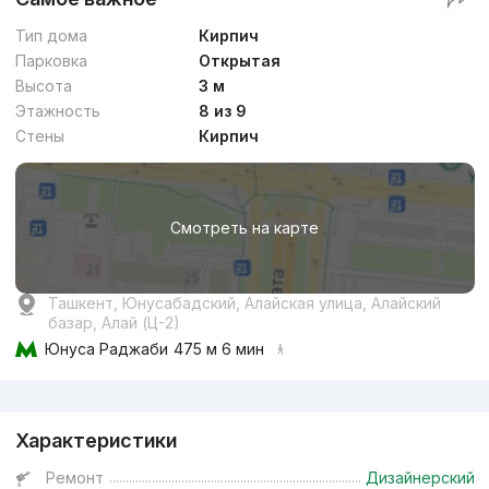
Тип дома
Кирпич
Парковка
Открытая
Высота
3 м
Этажность
8 из 9
Стены
Кирпич
Смотреть на карте
Ташкент, Юнусабадский, Алайская улица, Алайский
базар, Алай (Ц-2)
Юнуса Раджаби
475 м 6 мин
Реклама
Характеристики
Ремонт
Дизайнерский