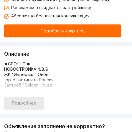
Расскажем о скидках от застройщика;
Абсолютно бесплатная консультация;
Подобрать квартиру
Описание
⏺СРОЧНО!⏺
НОВОСТРОЙКА 4/8/9
ЖК "Империал" Ойбек
(ор-р гостиница Россия
Застрой "Golden House
Закрытый охран.двор
Площадь: кирпич 110м2
2 санузла; 2 гардероба
Подробнее
Состояние: Евро ремонт
Мебелью и ТЕХНИКОЙ
Цена: 265.000у.е
📞+998998468631 Лейла
Объявление заполнено не корректно?
👉https://t.me/Birjanedvijimosti