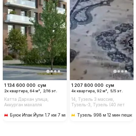
1 134 600 000
сум
1 207 800 000
сум
2к квартира, 64 м²,
2/16 эт.
4к квартира, 92 м²,
5/5 эт.
Катта Дархан улица,
14, Тузель 3 массив,
Аккурган махалля
Тузель-3, Тузель (40 лет
Победы), Яшнабадский
Буюк Ипак Йули
1.7 км 7 мин на транспорте
Тузель
998 м 12 мин пешко
район, Ташкент, 100000,
Узбекистан