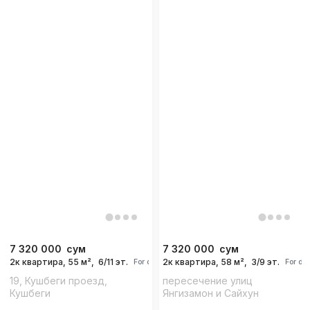
7 320 000
сум
7 320 000
сум
2к квартира, 55 м²,
6/11 эт.
2к квартира, 58 м²,
3/9 эт.
For days
For da
19, Кушбеги проезд,
пересечение улиц
Кушбеги
Янгизамон и Сайхун