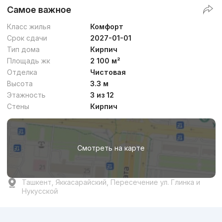
Самое важное
Класс жилья
Комфорт
Срок сдачи
2027-01-01
Тип дома
Кирпич
Площадь жк
2 100 м²
Отделка
Чистовая
Высота
3.3 м
Этажность
3 из 12
Стены
Кирпич
Смотреть на карте
Ташкент, Яккасарайский, Пересечение ул. Глинка и
Нукусской
Реклама