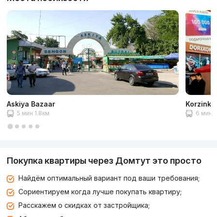
Askiya Bazaar
Korzinka
5 мин 1.8км
6 мин 
Покупка квартиры через Домтут это просто
Найдём оптимальный вариант под ваши требования;
Сориентируем когда лучше покупать квартиру;
Расскажем о скидках от застройщика;