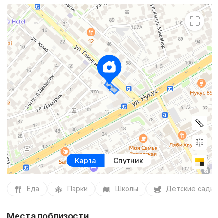
Карта
Спутник
Еда
Парки
Школы
Детские сады
Места поблизости