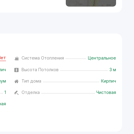
Нет
Система Отопления
Центральное
пич
Высота Потолков
3 м
иум
Тип дома
Кирпич
1
Отделка
Чистовая
ная