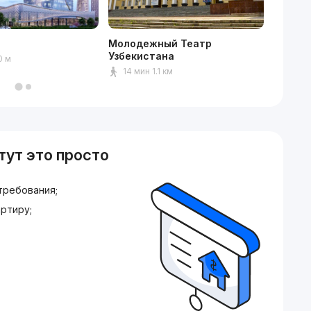
Молодежный Театр
Хумо А
Узбекистана
0 м
11 ми
14 мин 1.1 км
тут это просто
требования;
ртиру;