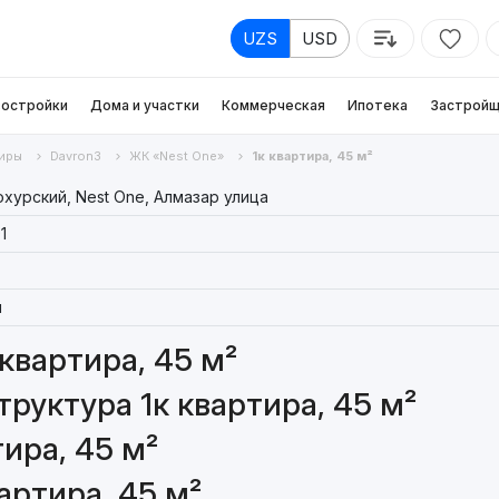
UZS
USD
остройки
Дома и участки
Коммерческая
Ипотека
Застройщ
иры
Davron3
ЖК «Nest One»
1к квартира, 45 м²
хурский, Nest One, Алмазар улица
1
я
квартира, 45 м²
руктура 1к квартира, 45 м²
ира, 45 м²
артира, 45 м²