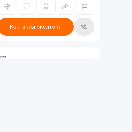
Контакты риелтора
лама