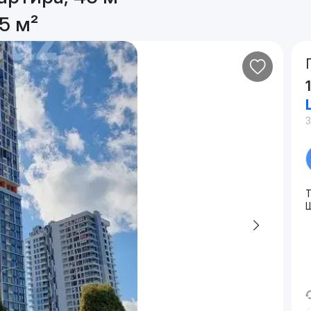
5 м²
3
Ш