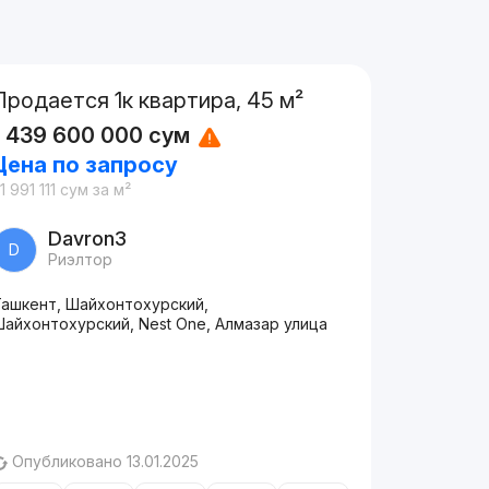
Продается 1к квартира, 45 м²
1 439 600 000
сум
Цена по запросу
1 991 111
сум
за м²
Davron3
D
Риэлтор
Ташкент, Шайхонтохурский,
айхонтохурский, Nest One, Алмазар улица
Опубликовано 13.01.2025