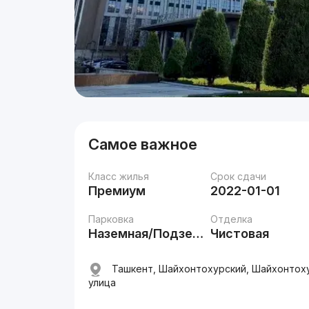
Самое важное
Класс жилья
Срок сдачи
Премиум
2022-01-01
Парковка
Отделка
Наземная/Подземная
Чистовая
Ташкент, Шайхонтохурский, Шайхонтоху
улица