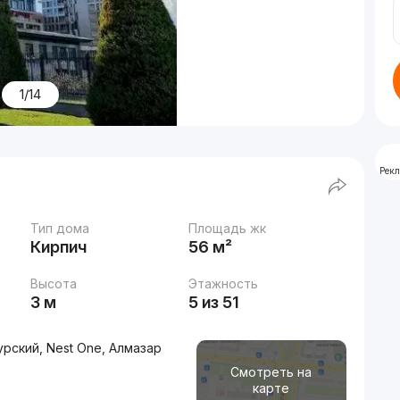
1/14
Рек
Тип дома
Площадь жк
Кирпич
56 м²
Высота
Этажность
3 м
5 из 51
рский, Nest One, Алмазар
Смотреть на
карте