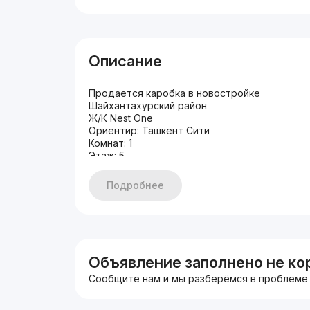
Описание
Продается каробка в новостройке
Шайхантахурский район
Ж/К Nest One
Ориентир: Ташкент Сити
Комнат: 1
Этаж: 5
Этажность: 25
Общая площадь: 45 м2
Подробнее
Состояние: каробка
Вид из окна на парк, отель Hilton
Цена: 118000 у.е
+998903506888
+998993550555
https://t.me/davron8888
Объявление заполнено не ко
Сообщите нам и мы разберёмся в проблеме