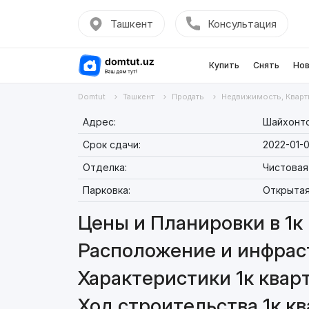
Ташкент
Консультация
Купить
Снять
Нов
Domtut
Ташкент
Продать
Недвижимость, Кварт
Адрес:
Шайхонто
Срок сдачи:
2022-01-0
Отделка:
Чистовая
Парковка:
Открыта
Цены и Планировки в 1к 
Расположение и инфраст
Характеристики 1к кварт
Ход строительства 1к кв