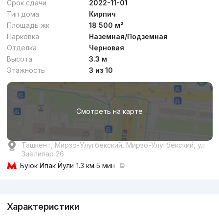
Срок сдачи
2022-11-01
Тип дома
Кирпич
Площадь жк
18 500 м²
Парковка
Наземная/Подземная
Отделка
Черновая
от
27.9 млн
сум
/м²
Высота
3.3 м
Этажность
3 из 10
Сдан 2022
,
Риэлтор
4к квартира, 118 м²
Смотреть на карте
+998 (97) 017...
Ташкент, Мирзо-Улугбекский, Мирзо-Улугбекский, ул
Зиёлилар 26
Буюк Ипак Йули
1.3 км 5 мин
Реклама
Характеристики