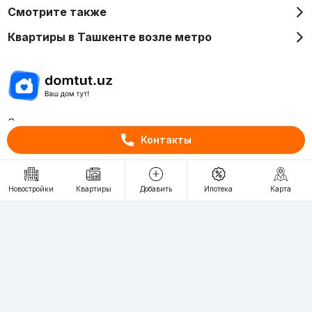
Смотрите также
Квартиры в Ташкенте возле метро
Отдел рекламы
+998 (78) 113-20-86
Контакты
+998 (93) 390-30-10
Пн-Пт. С 9:30 до 18:00
Новостройки
Квартиры
Добавить
Ипотека
Карта
RU
UZ
Контакты
О проекте
Проект компании Webnow ©