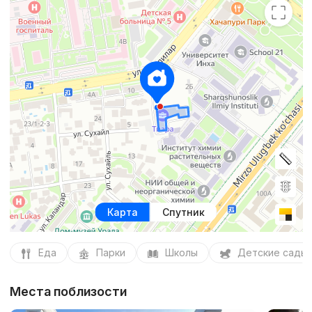
Карта
Спутник
Еда
Парки
Школы
Детские сады
Места поблизости