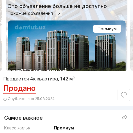
Это объявление больше не доступно
Похожие объявления
×
Премиум
1/14
от
12.7 млн
сум
/м²
Продается 4к квартира, 142 м²
Продано
Сдача 1кв 2027
,
Миржалол
4к квартира, 94 м²
Опубликовано 25.03.2024
+998 (93) 801...
Самое важное
Комфорт
Класс жилья
Премиум