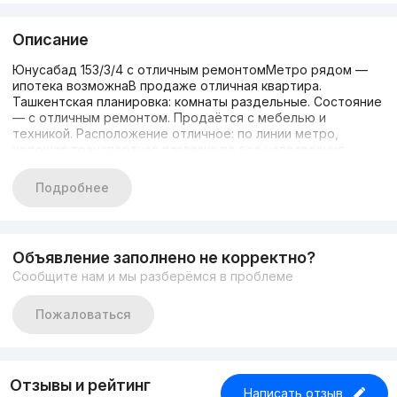
Описание
Юнусабад 153/3/4 с отличным ремонтомМетро рядом —
ипотека возможнаВ продаже отличная квартира.
Ташкентская планировка: комнаты раздельные. Состояние
— с отличным ремонтом. Продаётся с мебелью и
техникой. Расположение отличное: по линии метро,
хорошая транспортная развязка во все направления
города. Ипотека есть.Контакт: 93 3928352, Диляра.Цена
договорная
Подробнее
Объявление заполнено не корректно?
Сообщите нам и мы разберёмся в проблеме
Пожаловаться
Отзывы и рейтинг
Написать отзыв