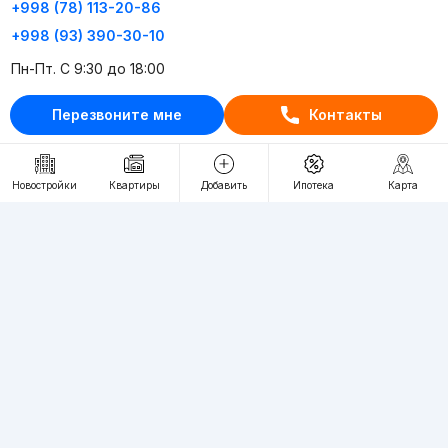
+998 (78) 113-20-86
+998 (93) 390-30-10
Пн-Пт. С 9:30 до 18:00
Перезвоните мне
Контакты
RU
UZ
Контакты
Новостройки
Квартиры
Добавить
Ипотека
Карта
О проекте
Проект компании Webnow ©
Условия использования
Политика конфиденциальности
Публичная оферта
Учредитель:
"WEBNOW" MChJ
Адрес:
Toshkent shahri, A.Qahhor ko'chasi, 47-uy