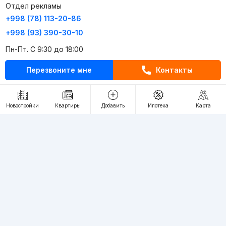
Отдел рекламы
+998 (78) 113-20-86
+998 (93) 390-30-10
Пн-Пт. С 9:30 до 18:00
Перезвоните мне
Контакты
RU
UZ
Контакты
Новостройки
Квартиры
Добавить
Ипотека
Карта
О проекте
Проект компании Webnow ©
Условия использования
Политика конфиденциальности
Публичная оферта