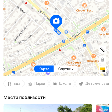
Карта
Спутник
Еда
Парки
Школы
Детские сады
Места поблизости