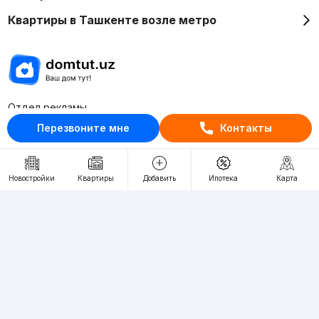
Квартиры в Ташкенте возле метро
Отдел рекламы
+998 (78) 113-20-86
Перезвоните мне
Контакты
+998 (93) 390-30-10
Пн-Пт. С 9:30 до 18:00
Новостройки
Квартиры
Добавить
Ипотека
Карта
RU
UZ
Контакты
О проекте
Проект компании Webnow ©