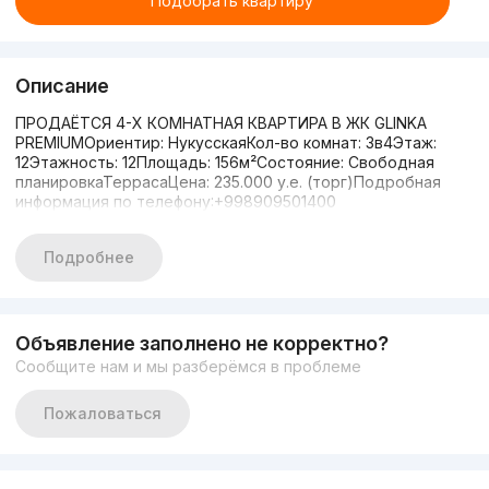
Подобрать квартиру
Описание
ПРОДАЁТСЯ 4-Х КОМНАТНАЯ КВАРТИРА В ЖК GLINKA
PREMIUMОриентир: НукусскаяКол-во комнат: 3в4Этаж:
12Этажность: 12Площадь: 156м²Состояние: Свободная
планировкаТеррасаЦена: 235.000 у.е. (торг)Подробная
информация по телефону:+998909501400
Подробнее
Объявление заполнено не корректно?
Сообщите нам и мы разберёмся в проблеме
Пожаловаться