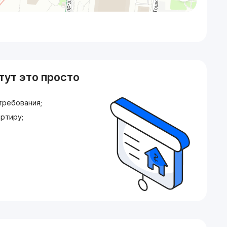
тут это просто
требования;
ртиру;