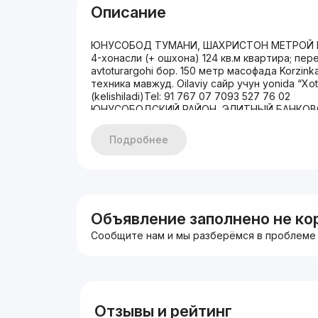
Описание
ЮНУСОБОД ТУМАНИ, ШАХРИСТОН МЕТРОЙ 
4-хонасли (+ ошхона) 124 кв.м квартира; пере
avtoturargohi бор. 150 метр масофада Korzink
техника мавжуд. Oilaviy сайр учун yonida “Xot
(kelishiladi)Tel: 91 767 07 7093 527 76 02
ЮНУСОБОДСКИЙ РАЙОН, ЭЛИТНЫЙ БАНКОВСКИ
переделанная в 5, 124 м².Характеристики:- Э
комнаты + кухня; переделана в 5- Состояние
Подробнее
2 санузла + душевая кабина- Дорогая мебел
Кладовая в подвальном помещенииИнфраструк
24/7, мечеть, станция метро Shahriston- Ряд
семейных прогулок и отдыхаЦена: $155,000 
Объявление заполнено не ко
Сообщите нам и мы разберёмся в проблеме
Отзывы и рейтинг