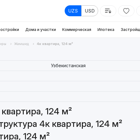
UZS
USD
остройки
Дома и участки
Коммерческая
Ипотека
Застройщ
иры
Жамшид
4к квартира, 124 м²
Узбекистанская
квартира, 124 м²
руктура 4к квартира, 124 м²
ира, 124 м²