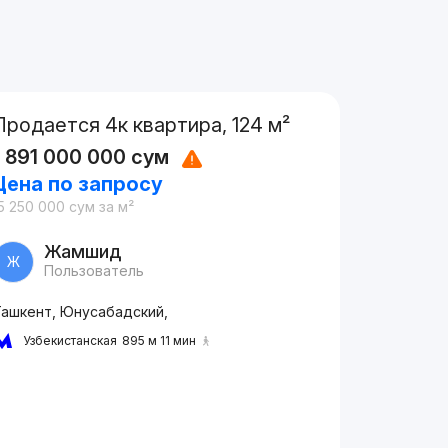
Продается 4к квартира, 124 м²
1 891 000 000
сум
Цена по запросу
5 250 000
сум
за м²
Жамшид
Ж
Пользователь
Ташкент, Юнусабадский,
Узбекистанская
895 м 11 мин