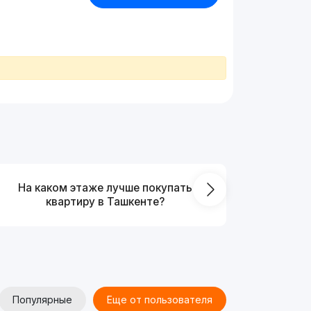
На каком этаже лучше покупать
Что выг
квартиру в Ташкенте?
от
Популярные
Еще от пользователя