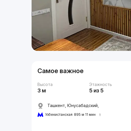
Самое важное
Высота
Этажность
3 м
5 из 5
Ташкент, Юнусабадский,
Узбекистанская
895 м 11 мин