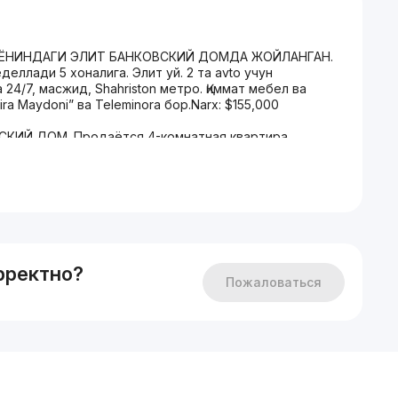
ЁНИНДАГИ ЭЛИТ БАНКОВСКИЙ ДОМДА ЖОЙЛАНГАН.
деллади 5 хоналига. Элит уй. 2 та avto учун
a 24/7, масжид, Shahriston метро. Қиммат мебел ва
ira Maydoni” ва Teleminora бор.Narx: $155,000
Й ДОМ. Продаётся 4-комнатная квартира,
таж: 5 из 5- Общая площадь: 124 м²- Планировка: 4
: элитная квартира, уникальный дизайнерский ремонт-
ь и техника включены- Парковка на 2 автомобиля-
тура и преимущества:- В радиусе 150 м: Korzinka
ом: парк “Xotira Maydoni” и Телебашня- Подходит для
(обсуждается)Контакты:ТЕЛ: 91 767 07 7093 527 76 02
рректно?
Пожаловаться