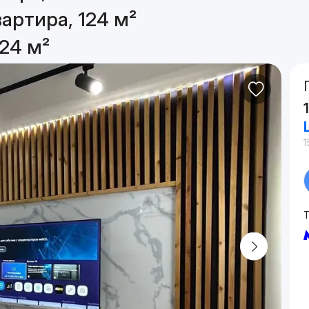
артира, 124 м²
24 м²
1