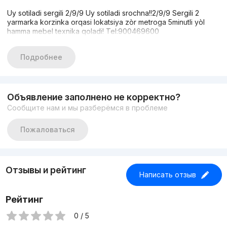
Uy sotiladi sergili 2/9/9 Uy sotiladi srochna!!2/9/9 Sergili 2
yarmarka korzinka orqasi lokatsiya zòr metroga 5minutli yòl
hamma mebel texnika qoladi! Tel:900469600
Подробнее
Объявление заполнено не корректно?
Сообщите нам и мы разберёмся в проблеме
Пожаловаться
Отзывы и рейтинг
Написать отзыв
Рейтинг
0 / 5