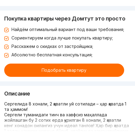
Покупка квартиры через Домтут это просто
Найдём оптимальный вариант под ваши требования;
Сориентируем когда лучше покупать квартиру;
Расскажем о скидках от застройщика;
Абсолютно бесплатная консультация;
Подобрать квартиру
Описание
Сергелида 8 хонали, 2 қаватли уй сотилади – ҳар қаватда 1
та ҳаммом!
Сергели туманидаги тинч ва хавфсиз маҳаллада
жойлашган бу 2 сотих ерда қурилган 8 хонали, 2 қаватли
кенг хонадон оилангиз учун идеал танлов! Ҳар бир қаватда
1 тадан ҳаммом мавжуд бўлиб, қулайлик ва замонавийликни