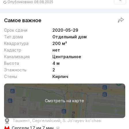
Опубликовано 08.08.2025
Самое важное
Срок сдачи
2020-05-29
Тип дома
Отдельный дом
Квадратура
200 м²
Кадастр
нет
Канализация
Центральное
Высота
4 м
Этажность
2
Стены
Кирпич
Смотреть на карте
Ташкент, Сергелийский, S. Joʻrayev koʻchasi
Сергели
1.7 км 7 мин