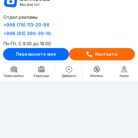
Отдел рекламы
+998 (78) 113-20-86
+998 (93) 390-30-10
Пн-Пт. С 9:30 до 18:00
Перезвоните мне
Контакты
RU
UZ
Контакты
Новостройки
Квартиры
Добавить
Ипотека
Карта
О проекте
Проект компании Webnow ©
Условия использования
Политика конфиденциальности
Публичная оферта