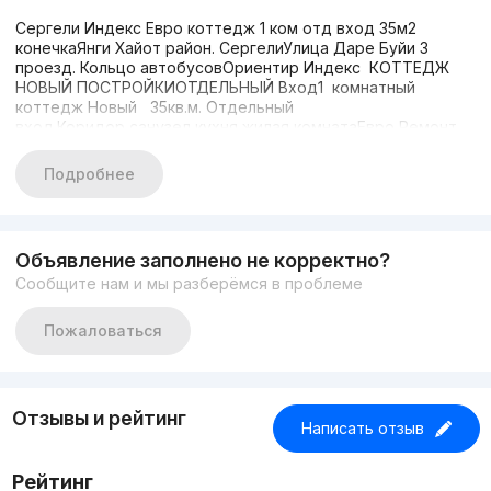
Сергели Индекс Евро коттедж 1 ком отд вход 35м2
конечкаЯнги Хайот район. СергелиУлица Даре Буйи 3
проезд. Кольцо автобусовОриентир Индекс КОТТЕДЖ
НОВЫЙ ПОСТРОЙКИОТДЕЛЬНЫЙ Вход1 комнатный
коттедж Новый 35кв.м. Отдельный
вход.Коридор,санузел,кухня жилая комнатаЕвро Ремонт.
Двухконтурный котел на отопление и горячую
водуОтдельный вход с махаллиЦена
Подробнее
27700&+998991382035
Объявление заполнено не корректно?
Сообщите нам и мы разберёмся в проблеме
Пожаловаться
Отзывы и рейтинг
Написать отзыв
Рейтинг