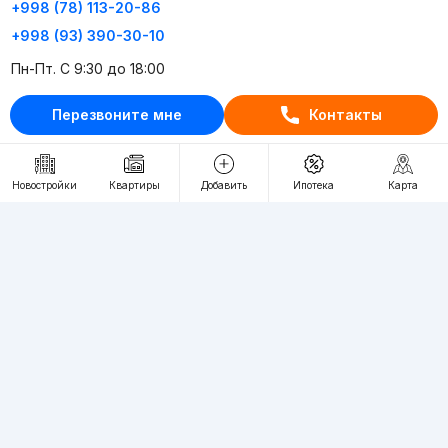
+998 (78) 113-20-86
+998 (93) 390-30-10
Пн-Пт. С 9:30 до 18:00
Перезвоните мне
Контакты
RU
UZ
Контакты
Новостройки
Квартиры
Добавить
Ипотека
Карта
О проекте
Проект компании Webnow ©
Условия использования
Политика конфиденциальности
Публичная оферта
Учредитель:
"WEBNOW" MChJ
Адрес:
Toshkent shahri, A.Qahhor ko'chasi, 47-uy