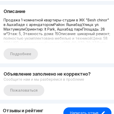
Описание
Продажа 1-комнатной квартиры-студии в ЖК "Besh chinor"
в Ашхабаде с арендаторомРайон: ЯшнабадУлица: ул.
МахтумкулиОриентир: It Park, Ашхабад паркПлощадь: 28
м²Этаж: 5, Этажность дома: 15Описание: шикарный ремонт;
полностью укомплектована мебелью и техникой.Цена: 58
000 USD, торг уместенКонтакт: +998-90-072-70-27Диёр
Подробнее
Объявление заполнено не корректно?
Сообщите нам и мы разберёмся в проблеме
Пожаловаться
Отзывы и рейтинг
Написать отзыв