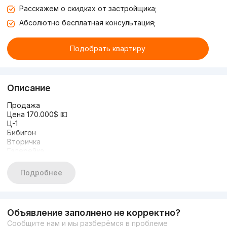
Расскажем о скидках от застройщика;
Абсолютно бесплатная консультация;
Подобрать квартиру
Описание
Продажа
Цена 170.000$ 💵
Ц-1
Бибигон
Вторичка
Галерейка
Комнат 4
Этаж 7
Подробнее
Этажность 9
Общая площадь 121
Не торец
Два санузла
Объявление заполнено не корректно?
☎️+99833 309 80 80
Сообщите нам и мы разберёмся в проблеме