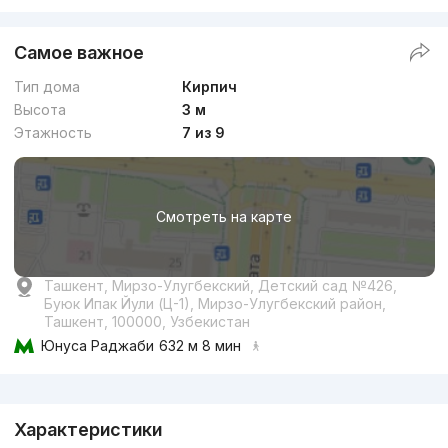
Самое важное
Тип дома
Кирпич
Высота
3 м
Этажность
7 из 9
Смотреть на карте
Ташкент, Мирзо-Улугбекский, Детский сад №426,
Буюк Ипак Йули (Ц-1), Мирзо-Улугбекский район,
Ташкент, 100000, Узбекистан
Юнуса Раджаби
632 м 8 мин
Реклама
Характеристики