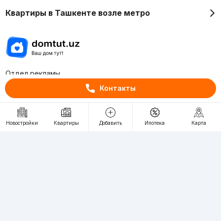
Квартиры в Ташкенте возле метро
Отдел рекламы
+998 (78) 113-20-86
Контакты
+998 (93) 390-30-10
Пн-Пт. С 9:30 до 18:00
Новостройки
Квартиры
Добавить
Ипотека
Карта
RU
UZ
Контакты
О проекте
Проект компании Webnow ©