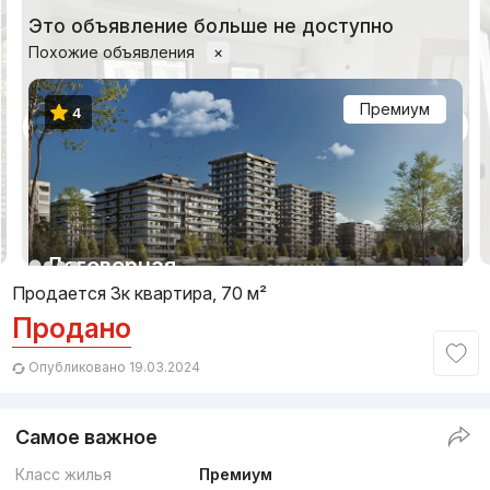
Это объявление больше не доступно
Похожие объявления
×
Премиум
4
1/17
Договорная
Продается 3к квартира, 70 м²
Продано
Сдан 2025
,
Namuna Development
ЖК «NUR»
Опубликовано 19.03.2024
+998 (78) 777...
Самое важное
Комфорт
Класс жилья
Премиум