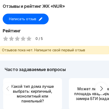
Посольство Кореи и т.д.
Отзывы и рейтинг ЖК «NUR»
• Звоните, имеются альтернативные варианты! В базе
более 1000 объектов по городу Ташкент.
• Компания "Summit Group''
Написать отзыв
Рейтинг
0 / 5
Отзывов пока нет. Напишите свой первый отзыв
Часто задаваемые вопросы
Какой тип дома лучше
Может ли измен
выбрать: кирпичный,
площадь квартир
монолитный или
замера БТИ (када
панельный?