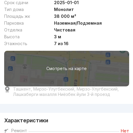
Срок сдачи
2025-01-01
Тип дома
Монолит
Площадь жк
38 000 м²
Парковка
Наземная/Подземная
Отделка
Чистовая
от
11 млн
сум
/м²
Высота
3 м
Этажность
7 из 16
Сдан 2025
,
Shinam
ЖК «Shinam»
Смотреть на карте
+998 (99) 853...
Комфорт
Ташкент, Мирзо-Улугбекский, Мирзо-Улугбекский,
Лашкаберги махалля Ниёзбек йули 3-й проезд
Реклама
Характеристики
от
21 млн
сум
/м²
Ремонт
Нет