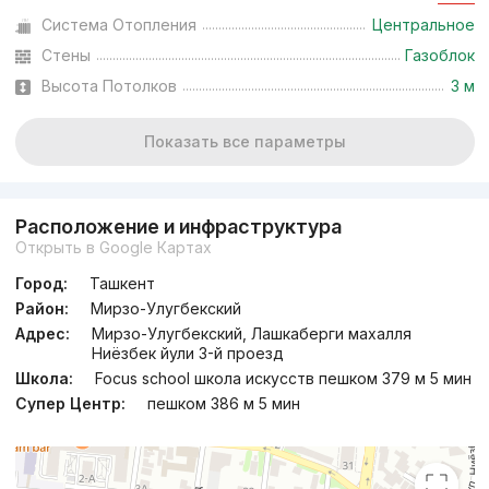
Система Отопления
Центральное
Сдан 2021
,
Bekole Biznes
Стены
Газоблок
ЖК «Grand Akkurgan Resident»
Высота Потолков
3 м
+998 (98) 301...
Показать все параметры
Расположение и инфраструктура
Открыть в Google Картах
Город:
Ташкент
Район:
Мирзо-Улугбекский
Адрес:
Мирзо-Улугбекский, Лашкаберги махалля
Ниёзбек йули 3-й проезд
Школа:
Focus school школа искусств пешком 379 м 5 мин
Супер Центр:
пешком 386 м 5 мин