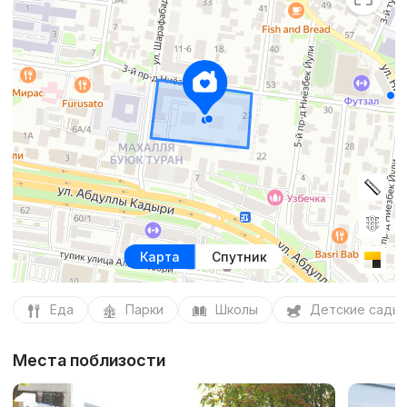
Карта
Спутник
Еда
Парки
Школы
Детские сады
Места поблизости