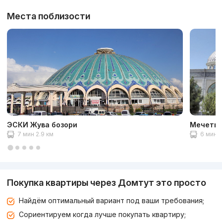
Места поблизости
ЭСКИ Жува бозори
Мечеть 
7 мин 2.9 км
6 мин 2
Покупка квартиры через Домтут это просто
Найдём оптимальный вариант под ваши требования;
Сориентируем когда лучше покупать квартиру;