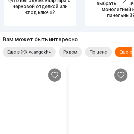
Что выгоднее: квартира с
выбрать: кирпи
черновой отделкой или
монолитный 
«под ключ»?
панельный
Вам может быть интересно
Еще в ЖК «Jangokh»
Рядом
По цене
Еще о