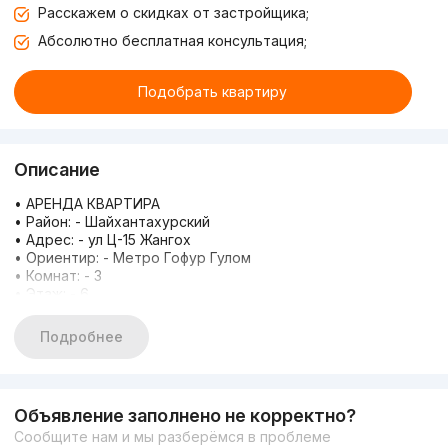
Расскажем о скидках от застройщика;
Абсолютно бесплатная консультация;
Подобрать квартиру
Описание
• АРЕНДА КВАРТИРА
• Район: - Шайхантахурский
• Адрес: - ул Ц-15 Жангох
• Ориентир: - Метро Гофур Гулом
• Комнат: - 3
• Этаж: - 6
• Этажность: - 8
• Площадь: - 90 м2
Подробнее
• Ремонт: - Евро
• Цена: 1100$ торг за 1000$
• Риэлторская - услуга 50%
•ЕСТЬ ДРУГИЕ ВАРИАНТЫ .Дружба , Ташкент сити , Чакар
Объявление заполнено не корректно?
ЖК , Самарканд Дарвоза , Лабзак , Гафур гулям метро ,
Сообщите нам и мы разберёмся в проблеме
Чорсу , Чорсу рынок , Цирк , Пахтакор , Ц-17 Ц-18 Себзор