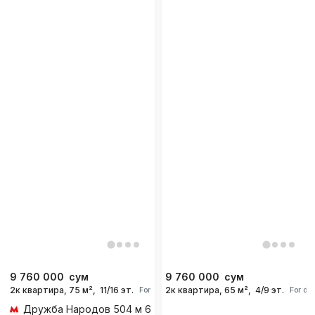
9 760 000
сум
9 760 000
сум
2к квартира, 75 м²,
11/16 эт.
2к квартира, 65 м²,
4/9 эт.
For days
For da
Дружба Народов
504 м 6 мин пешком