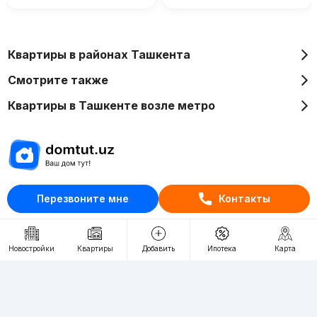
Квартиры в районах Ташкента
Смотрите также
Квартиры в Ташкенте возле метро
Отдел рекламы
Перезвоните мне
Контакты
+998 (78) 113-20-86
+998 (93) 390-30-10
Новостройки
Квартиры
Добавить
Ипотека
Карта
Пн-Пт. С 9:30 до 18:00
RU
UZ