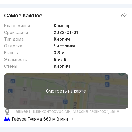
Самое важное
Класс жилья
Комфорт
Срок сдачи
2022-01-01
Тип дома
Кирпич
Отделка
Чистовая
Высота
3.3 м
Этажность
6 из 9
Стены
Кирпич
Смотреть на карте
Ташкент, Шайхонтохурский, Массив "Жангох", 38 А
Гафура Гуляма
669 м 8 мин
Реклама