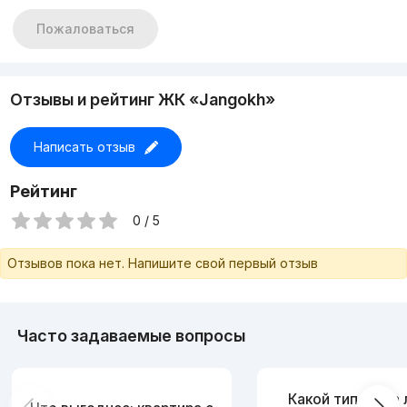
Узбекистанская , Массив Джангох , Хадра , Урда , Актепа ,
Тинчлик Метро Беруний Хувайдо
Пожаловаться
• Пишите в телеграм: +998946416664
• контактный номер: +998946416664
Отзывы и рейтинг ЖК «Jangokh»
Написать отзыв
Рейтинг
0 / 5
Отзывов пока нет. Напишите свой первый отзыв
Часто задаваемые вопросы
Какой тип дома