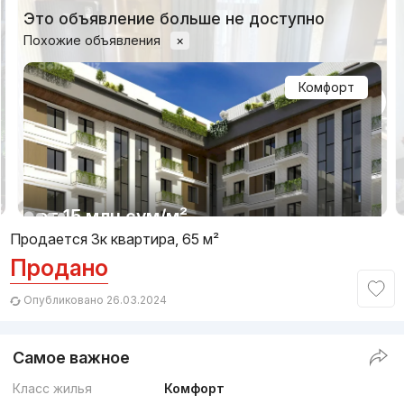
Это объявление больше не доступно
Похожие объявления
×
Комфорт
1/19
от
15 млн
сум
/м²
Продается 3к квартира, 65 м²
Продано
Сдан 2025
,
Parkent Gardens
ЖК «Parkent Gardens»
Опубликовано 26.03.2024
+998 (78) 113...
Самое важное
Комфорт
Класс жилья
Комфорт