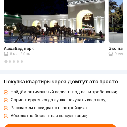
Ашхабад парк
Эко пар
8 мин 2.9 км
9 мин 3
Покупка квартиры через Домтут это просто
Найдём оптимальный вариант под ваши требования;
Сориентируем когда лучше покупать квартиру;
Расскажем о скидках от застройщика;
Абсолютно бесплатная консультация;