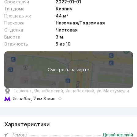
Срок сдачи
2022-01-01
Тип дома
Кирпич
Площадь жк
44 м²
Парковка
Наземная/Подземная
Отделка
Чистовая
от
17.6 млн
сум
/м²
Высота
3 м
Этажность
5 из 10
Сдан 2023
,
Шухрат
3к квартира, 75 м²
Смотреть на карте
+998 (99) 840...
Комфорт
Ташкент, Яшнабадский, Яшнабадский, ул. Махтумкули
Яшнабад
2 км 8 мин
Реклама
Характеристики
от
16.8 млн
сум
/м²
Ремонт
Дизайнерский