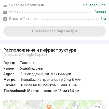
Система Отопления
Центральное
Сдан 2023
,
Elis Isaev Invest
Стены
Кирпич
3к квартира, 87 м²
Высота Потолков
3 м
+998 (94) 664...
Показать все параметры
Расположение и инфраструктура
Открыть в Google Картах
Город:
Ташкент
Район:
Яшнабадский
Адрес:
Яшнабадский, ул. Махтумкули
Метро:
Яшнабад на транспорте 2 км 8 мин
Школа:
Школа № 161 пешком 8 мин 3.3 км
Tashselmash Makro:
пешком 18 мин 1.4 км