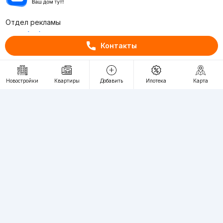
Отдел рекламы
+998 (78) 113-20-86
Контакты
+998 (93) 390-30-10
Пн-Пт. С 9:30 до 18:00
Новостройки
Квартиры
Добавить
Ипотека
Карта
RU
UZ
Контакты
О проекте
Проект компании Webnow ©
Условия использования
Политика конфиденциальности
Публичная оферта