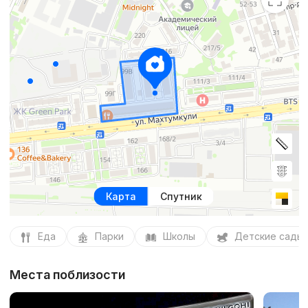
Карта
Спутник
Еда
Парки
Школы
Детские сады
Места поблизости