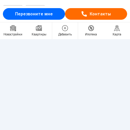
RU
UZ
Перезвоните мне
Контакты
Контакты
Новостройки
Квартиры
Добавить
Ипотека
Карта
О проекте
Проект компании Webnow ©
Условия использования
Политика конфиденциальности
Публичная оферта
Учредитель:
"WEBNOW" MChJ
Адрес:
Toshkent shahri, A.Qahhor ko'chasi, 47-uy
Регистрация электронного СМИ:
1649