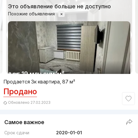
Это объявление больше не доступно
Похожие объявления
×
1/7
от
19 млн
сум
/м²
Продается 3к квартира, 87 м²
Продано
Сдан
,
Ildar
3к квартира, 77 м²
Обновлено 27.02.2023
+998 (93) 801...
Самое важное
Срок сдачи
2020-01-01