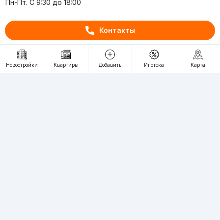
Пн-Пт. С 9:30 до 18:00
RU
UZ
Контакты
Контакты
Новостройки
Квартиры
Добавить
Ипотека
Карта
О проекте
Проект компании Webnow ©
Условия использования
Политика конфиденциальности
Публичная оферта
Учредитель:
"WEBNOW" MChJ
Адрес:
Toshkent shahri, A.Qahhor ko'chasi, 47-uy
Регистрация электронного СМИ:
1649