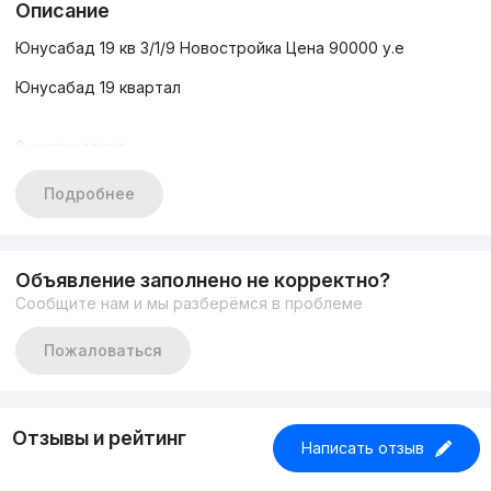
Описание
Юнусабад 19 кв 3/1/9 Новостройка Цена 90000 у.е
Юнусабад 19 квартал
3-х комнатная
1-й этаж
9-ти этажного дома
Подробнее
Новостройка
Общая площадь 87 м2
Коридор, кухня, ванна туалет, теплый пол
Объявление заполнено не корректно?
Ориентир Пансионат ,Боходыр
Сообщите нам и мы разберёмся в проблеме
Цена 90000 у.е
Пожаловаться
Телефон ☎️ +998910132346 Руслан
Отзывы и рейтинг
Написать отзыв