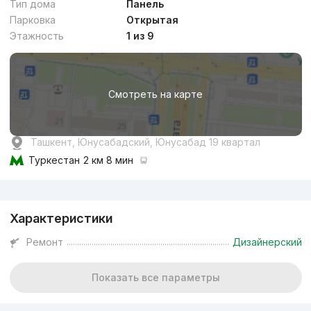
Тип дома
Панель
Парковка
Открытая
Этажность
1 из 9
от
13.9 млн
сум
/м²
Смотреть на карте
Сдан
,
Ildar
3к квартира, 78 м²
Ташкент, Юнусабадский, Юнусабад 19 квартал
+998 (93) 801...
Туркестан
2 км 8 мин
Реклама
Характеристики
Ремонт
Дизайнерский
Показать все параметры
от
13.8 млн
сум
/м²