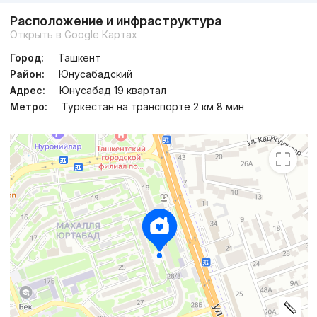
Расположение и инфраструктура
Сдан
,
Galim
Открыть в Google Картах
3к квартира, 82 м²
Город:
Ташкент
+998 (95) 034...
Район:
Юнусабадский
Адрес:
Юнусабад 19 квартал
Метро:
Туркестан на транспорте 2 км 8 мин