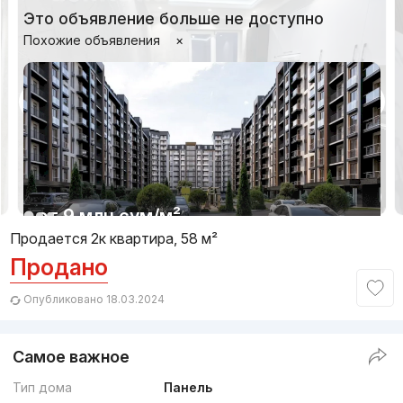
Это объявление больше не доступно
Похожие объявления
×
1/6
от
9 млн
сум
/м²
Продается 2к квартира, 58 м²
Продано
Сдан
,
Iroda Oripova
2к квартира, 73 м²
Опубликовано 18.03.2024
+998 (90) 054...
Самое важное
Тип дома
Панель