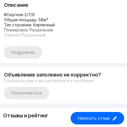
Описание
#Сергели 2/7/9
Общая площадь: 58м²
Тип строения: Кирпичный
Планировка: Раздельная
Санузел Раздельный
Ремонт: Евроремонт
Меблирована: Да
Ориентир: метро 5-бекат
Подробнее
цена 66200
тел +998903211700
М
Объявление заполнено не корректно?
Сообщите нам и мы разберёмся в проблеме
Пожаловаться
Отзывы и рейтинг
Написать отзыв