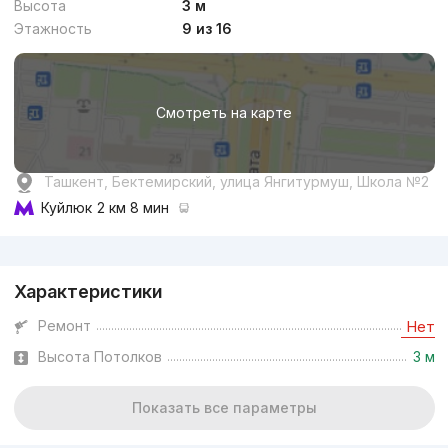
Высота
3 м
Этажность
9 из 16
от
13.3 млн
сум
/м²
Смотреть на карте
Сдан
,
Abdulaziz
Ташкент, Бектемирский, улица Янгитурмуш, Школа №2
2к квартира, 55 м²
Куйлюк
2 км 8 мин
940503744999...
Реклама
Характеристики
Ремонт
Нет
Высота Потолков
3 м
Показать все параметры
от
11.3 млн
сум
/м²