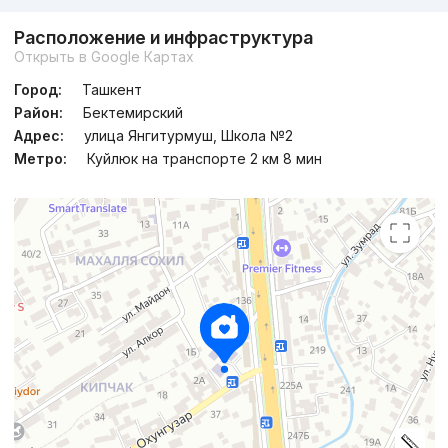
Расположение и инфраструктура
Сдан
,
Oybek
Открыть в Google Картах
2к квартира, 65 м²
Город:
Ташкент
(77) 488-1...
Район:
Бектемирский
Адрес:
улица Янгитурмуш, Школа №2
Метро:
Куйлюк на транспорте 2 км 8 мин