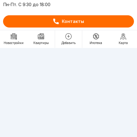
Пн-Пт. С 9:30 до 18:00
RU
UZ
Контакты
Контакты
Новостройки
Квартиры
Добавить
Ипотека
Карта
О проекте
Проект компании Webnow ©
Условия использования
Политика конфиденциальности
Публичная оферта
Учредитель:
"WEBNOW" MChJ
Адрес:
Toshkent shahri, A.Qahhor ko'chasi, 47-uy
Регистрация электронного СМИ:
1649