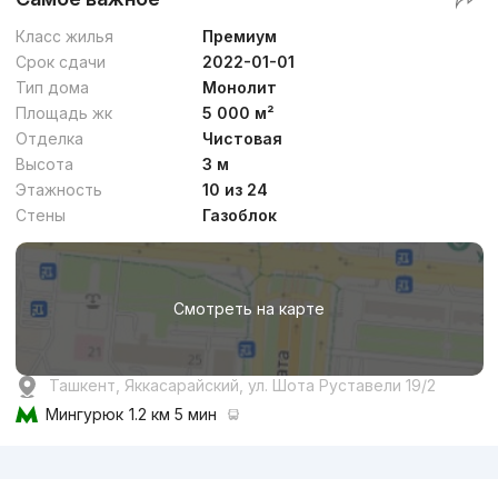
Класс жилья
Премиум
Срок сдачи
2022-01-01
Тип дома
Монолит
Площадь жк
5 000 м²
Отделка
Чистовая
Высота
3 м
Этажность
10 из 24
Стены
Газоблок
Смотреть на карте
Ташкент, Яккасарайский, ул. Шота Руставели 19/2
Мингурюк
1.2 км 5 мин
Реклама