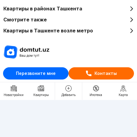
Квартиры в районах Ташкента
Смотрите также
Квартиры в Ташкенте возле метро
Отдел рекламы
Перезвоните мне
Контакты
+998 (78) 113-20-86
+998 (93) 390-30-10
Пн-Пт. С 9:30 до 18:00
Новостройки
Квартиры
Добавить
Ипотека
Карта
RU
UZ
Контакты