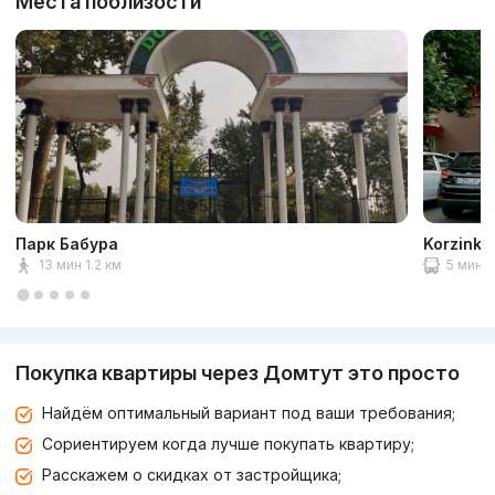
Места поблизости
Парк Бабура
Korzinka
13 мин 1.2 км
5 мин 1
Покупка квартиры через Домтут это просто
Найдём оптимальный вариант под ваши требования;
Сориентируем когда лучше покупать квартиру;
Расскажем о скидках от застройщика;