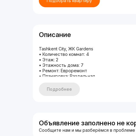
Подобрать квартиру
Описание
Tashkent City, ЖК Gardens
• Количество комнат: 4
• Этаж: 2
• Этажность дома: 7
• Ремонт: Евроремонт
• Планировка: Раздельная
• 3 спальни / 2 санузла
Плюсы квартиры:
Подробнее
+ С мебелью и техникой
• Цена: 2500 $
Также имеются варианты в других локациях 
(Гостиница Россия), Ц1, кафе Бибигон, Дарха
Посольство Великобритании, Посольство Кор
• Звоните, имеются альтернативные вариант
Объявление заполнено не ко
• Компания "Summit Group''
Сообщите нам и мы разберёмся в проблеме