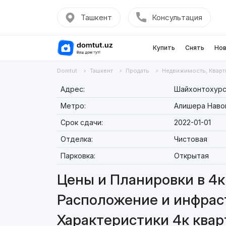
Ташкент
Консультация
Купить
Снять
Нов
Domtut
Ташкент
Продать
Недвижимость, Кварт
Адрес:
Шайхонтохурск
Метро:
Алишера Наво
Срок сдачи:
2022-01-01
Отделка:
Чистовая
Парковка:
Открытая
Цены и Планировки в 4к 
Расположение и инфраст
Характеристики 4к кварт