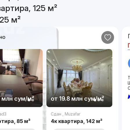
артира, 125 м²
25 м²
но
C
2 млн
сум
/м²
от
19.8 млн
сум
/м²
ad3
Сдан
,
Muzafar
ртира, 85 м²
4к квартира, 142 м²