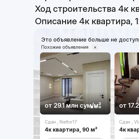
Ход строительства 4к кв
Описание 4к квартира, 1
Это объявление больше не доступ
Похожие объявления
×
от
29.1 млн
сум
/м²
от
17.
Сдан
,
Rieltor17
Сдан
,
Vl
4к квартира, 90 м²
4к ква