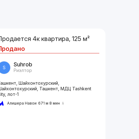
Продается 4к квартира, 125 м²
Продано
Suhrob
S
Риэлтор
Ташкент, Шайхонтохурский,
Шайхонтохурский, Ташкент, МДЦ Tashkent
ity, лот-1
Алишера Навои
671 м 8 мин