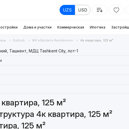
UZS
USD
остройки
Дома и участки
Коммерческая
Ипотека
Застройщ
иры
Suhrob
ЖК «Gardens Residence»
4к квартира, 125 м²
ий, Ташкент, МДЦ Tashkent City, лот-1
и
квартира, 125 м²
руктура 4к квартира, 125 м²
ира, 125 м²