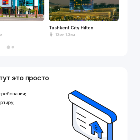
Tashkent City Hilton
Tashken
км
13ми 1.3км
14ми
тут это просто
требования;
ртиру;