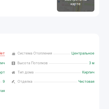
карте
Нет
Система Отопления
Центральное
пич
Высота Потолков
3 м
орт
Тип дома
Кирпич
9
Отделка
Чистовая
тая