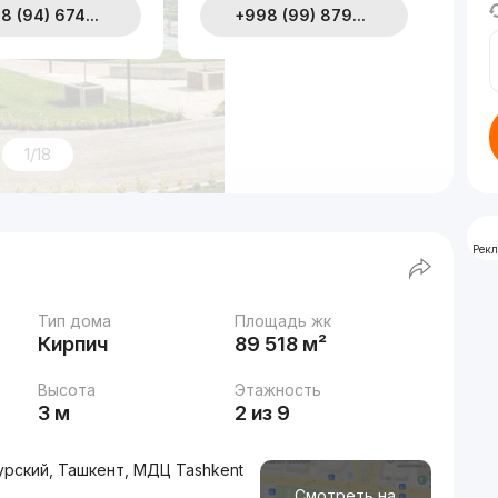
8 (94) 674...
+998 (99) 879...
1/18
Рек
Тип дома
Площадь жк
Кирпич
89 518 м²
Высота
Этажность
3 м
2 из 9
рский, Ташкент, МДЦ Tashkent
Смотреть на