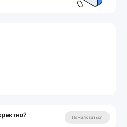
: метро Айбек, Цум, Метро Космонавтов, Гранд Мир
н, Метро Минор, Ц6, Акай сити, Алайский рынок,
еи и т.д.
ы! В базе более 1000 объектов по городу Ташкент.
рректно?
Пожаловаться