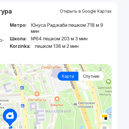
тура
Открыть в Google Картах
Метро:
Юнуса Раджаби пешком 718 м 9
мин
Школа:
№64 пешком 203 м 3 мин
о-
Korzinka:
пешком 138 м 2 мин
Карта
Спутник