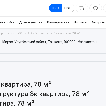
UZS
USD
остройки
Дома и участки
Коммерческая
Ипотека
Застройщ
иры
Rieltor16
ЖК «Centrado»
3к квартира, 78 м²
), Мирзо-Улугбекский район, Ташкент, 100000, Узбекистан
квартира, 78 м²
руктура 3к квартира, 78 м²
ира, 78 м²