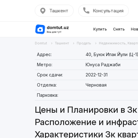
Ташкент
Консультация
Купить
Снять
Нов
Domtut
Ташкент
Продать
Недвижимость, Кварт
Адрес:
40, Буюк Ипак Йули (Ц-1
Метро:
Юнуса Раджаби
Срок сдачи:
2022-12-31
Отделка:
Черновая
Парковка:
Цены и Планировки в 3к 
Расположение и инфраст
Характеристики 3к кварт