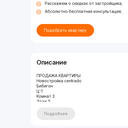
Расскажем о скидках от застройщика;
Абсолютно бесплатная консультация;
Подобрать квартиру
Описание
ПРОДАЖА КВАРТИРЫ
Новостройка centrado
Бибигон
Ц-1
Комнат 3
Этаж 5
Этажность дома 8
Общая площадь 78м2
Подробнее
Состояние евро ремонт
Мебель и техника
ЦЕНА 216.000 у.е