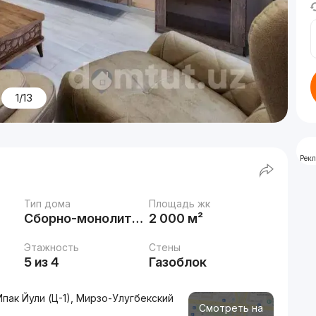
1/13
Рек
Тип дома
Площадь жк
Сборно-монолитный
2 000 м²
Этажность
Стены
5 из 4
Газоблок
пак Йули (Ц-1), Мирзо-Улугбекский
Смотреть на