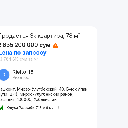
Продается 3к квартира, 78 м²
2 635 200 000
сум
Цена по запросу
3 784 615
сум
за м²
Rieltor16
R
Риэлтор
ашкент, Мирзо-Улугбекский, 40, Буюк Ипак
ули (Ц-1), Мирзо-Улугбекский район,
ашкент, 100000, Узбекистан
Юнуса Раджаби
718 м 9 мин