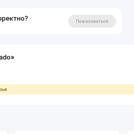
рректно?
Пожаловаться
ado»
тзыв