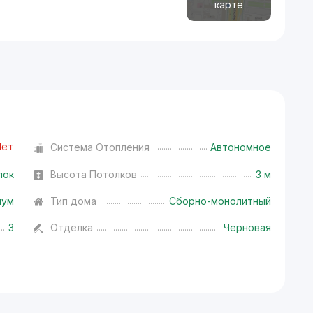
карте
Нет
Система Отопления
Автономное
лок
Высота Потолков
3 м
иум
Тип дома
Сборно-монолитный
3
Отделка
Черновая