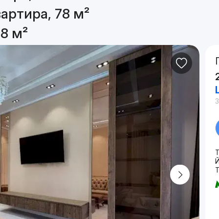
артира, 78 м²
8 м²
3
Т
Й
Т