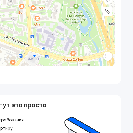
тут это просто
требования;
ртиру;