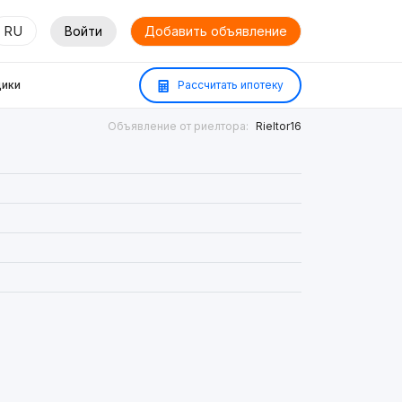
RU
Войти
Добавить объявление
ики
Рассчитать ипотеку
Объявление от риелтора:
Rieltor16