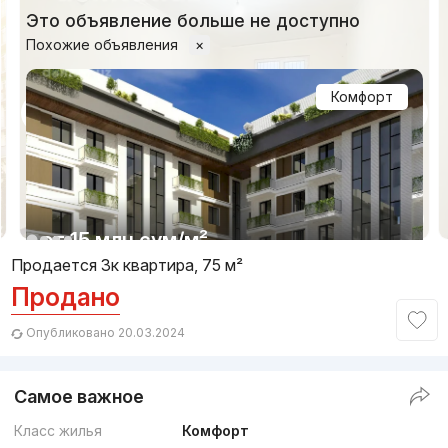
Это объявление больше не доступно
Похожие объявления
×
Комфорт
1/19
от
15 млн
сум
/м²
Продается 3к квартира, 75 м²
Продано
Сдан 2025
,
Parkent Gardens
ЖК «Parkent Gardens»
Опубликовано 20.03.2024
+998 (78) 113...
Самое важное
Комфорт
Класс жилья
Комфорт