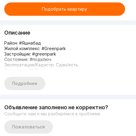
Подобрать квартиру
Описание
Район: #Яшнабад
Жилой комплекс: #Greenpark
Застройщик: #greenpark
Состояние: #подключ
Эксплуатация/Кадастр: Сдан/есть.
Заселение: 100%
Ориентиры: Махтумкули IT PARK
3/8/9 75м2
Подробнее
Монолитный дом
Кадастр есть
С ремонтом
Цена: 92.000 у.е
Объявление заполнено не корректно?
Контакт: 971111807 917758581
Сообщите нам и мы разберёмся в проблеме
Яшнабадский район
Улица Махтумкули
Ориентир: Ташсельмаш.
Пожаловаться
Парк Ашхабад. IT-Park
Новостройка: ЖК Гринпарк