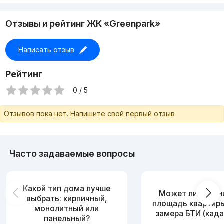
3/8/9 75квм. Все раздельно
Состояние: Ремонт
Отзывы и рейтинг ЖК «Greenpark»
Закрытый охраняемый двор
Детская площадка
Так же имеется своя кладовая 15квм
Написать отзыв
Цена - 92.000 y.e торг
Рейтинг
0 / 5
Отзывов пока нет. Напишите свой первый отзыв
Часто задаваемые вопросы
Какой тип дома лучше
Может ли измен
выбрать: кирпичный,
площадь квартир
монолитный или
замера БТИ (када
панельный?