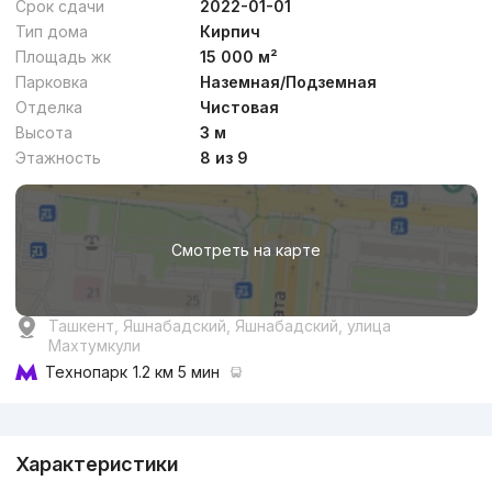
Срок сдачи
2022-01-01
Тип дома
Кирпич
Площадь жк
15 000 м²
Парковка
Наземная/Подземная
Отделка
Чистовая
от
11.9 млн
сум
/м²
Высота
3 м
Этажность
8 из 9
Сдан
,
Sunnat
3к квартира, 76 м²
Смотреть на карте
+998 (99) 606...
Комфорт
Ташкент, Яшнабадский, Яшнабадский, улица
Махтумкули
Технопарк
1.2 км 5 мин
Реклама
Характеристики
от
16.8 млн
сум
/м²