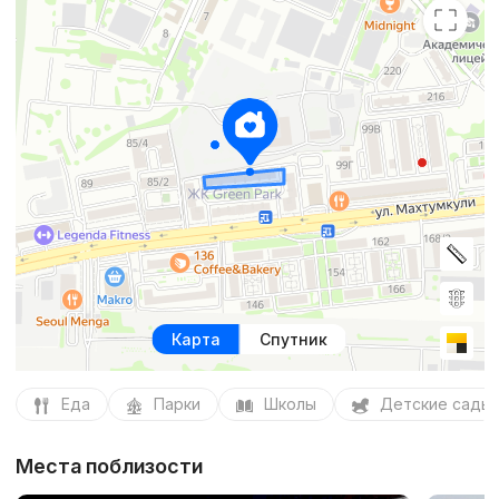
Карта
Спутник
Еда
Парки
Школы
Детские сады
Места поблизости