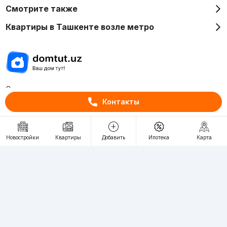
Смотрите также
Квартиры в Ташкенте возле метро
Отдел рекламы
+998 (78) 113-20-86
Контакты
+998 (93) 390-30-10
Пн-Пт. С 9:30 до 18:00
Новостройки
Квартиры
Добавить
Ипотека
Карта
RU
UZ
Контакты
О проекте
Проект компании Webnow ©