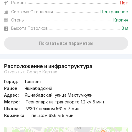
Ремонт
Нет
Система Отопления
Центральное
Сдан
,
Ulugbek
3к квартира, 80 м²
Стены
Кирпич
Высота Потолков
3 м
+998 (90) 994...
Показать все параметры
Расположение и инфраструктура
Открыть в Google Картах
Город:
Ташкент
Район:
Яшнабадский
Адрес:
Яшнабадский, улица Махтумкули
Метро:
Технопарк на транспорте 1.2 км 5 мин
Школа:
№307 пешком 561 м 7 мин
Корзинка:
пешком 686 м 9 мин