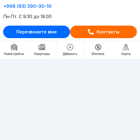
+998 (93) 390-30-10
Пн-Пт. С 9:30 до 18:00
Перезвоните мне
Контакты
RU
UZ
Контакты
Новостройки
Квартиры
Добавить
Ипотека
Карта
О проекте
Проект компании Webnow ©
Условия использования
Политика конфиденциальности
Публичная оферта
Учредитель:
"WEBNOW" MChJ
Адрес:
Toshkent shahri, A.Qahhor ko'chasi, 47-uy