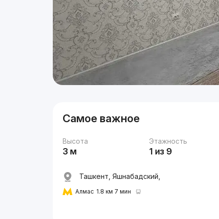
Самое важное
Высота
Этажность
3 м
1 из 9
Ташкент, Яшнабадский,
Алмас
1.8 км 7 мин