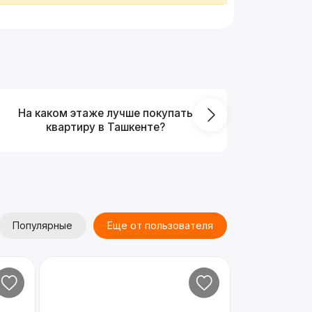
На каком этаже лучше покупать
Что выг
квартиру в Ташкенте?
от
Популярные
Еще от пользователя