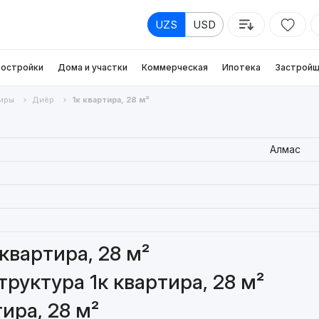
UZS
USD
остройки
Дома и участки
Коммерческая
Ипотека
Застройщ
иры
Диёр
1к квартира, 28 м²
Алмас
квартира, 28 м²
руктура 1к квартира, 28 м²
ира, 28 м²