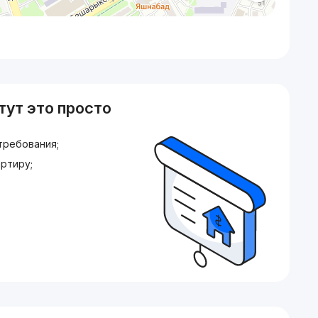
тут это просто
требования;
ртиру;