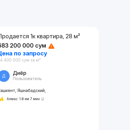
Продается 1к квартира, 28 м²
683 200 000
сум
Цена по запросу
24 400 000
сум
за м²
Диёр
Д
Пользователь
Ташкент, Яшнабадский,
Алмас
1.8 км 7 мин