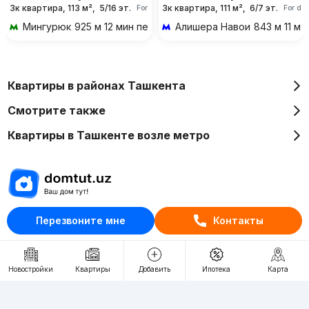
3к квартира, 113 м²,
5/16 эт.
3к квартира, 111 м²,
6/7 эт.
For days
For da
Мингурюк
925 м 12 мин пешком
Алишера Навои
843 м 11 м
Квартиры в районах Ташкента
Смотрите также
Квартиры в Ташкенте возле метро
Отдел рекламы
Перезвоните мне
Контакты
+998 (78) 113-20-86
+998 (93) 390-30-10
Новостройки
Квартиры
Добавить
Ипотека
Карта
Пн-Пт. С 9:30 до 18:00