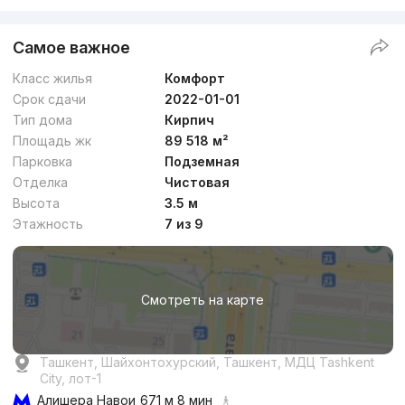
Самое важное
Класс жилья
Комфорт
Срок сдачи
2022-01-01
Тип дома
Кирпич
Площадь жк
89 518 м²
Парковка
Подземная
Отделка
Чистовая
Высота
3.5 м
Этажность
7 из 9
Смотреть на карте
Ташкент, Шайхонтохурский, Ташкент, МДЦ Tashkent
City, лот-1
Алишера Навои
671 м 8 мин