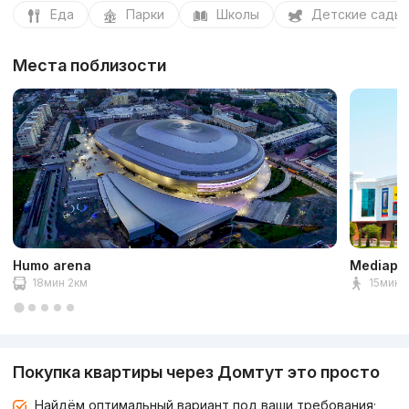
Еда
Парки
Школы
Детские сады
Места поблизости
Humo arena
Mediapa
18мин 2км
15мин 1
Покупка квартиры через Домтут это просто
Найдём оптимальный вариант под ваши требования;