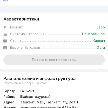
Реклама
Характеристики
Ремонт
Евро
Система Отопления
Центральное
Стены
Кирпич
Высота Потолков
3.5 м
Показать все параметры
Расположение и инфраструктура
Открыть в Google Картах
Город:
Ташкент
Район:
Шайхонтохурский
Адрес:
Ташкент, МДЦ Tashkent City, лот-1
Метро:
Алишера Навои пешком 671 м 8 мин