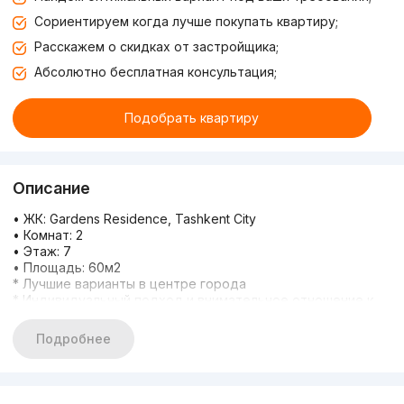
Сориентируем когда лучше покупать квартиру;
Расскажем о скидках от застройщика;
Абсолютно бесплатная консультация;
Подобрать квартиру
Описание
• ЖК: Gardens Residence, Tashkent City
• Комнат: 2
• Этаж: 7
• Площадь: 60м2
* Лучшие варианты в центре города
* Индивидуальный подход и внимательное отношение к
вашим пожеланиям
* Помощь на всех этапах сделки
Подробнее
* Большой выбор квартир — найдём то, что нужно именно
вам
* Довольные клиенты — наша лучшая реклама
Звоните для подробной информации: