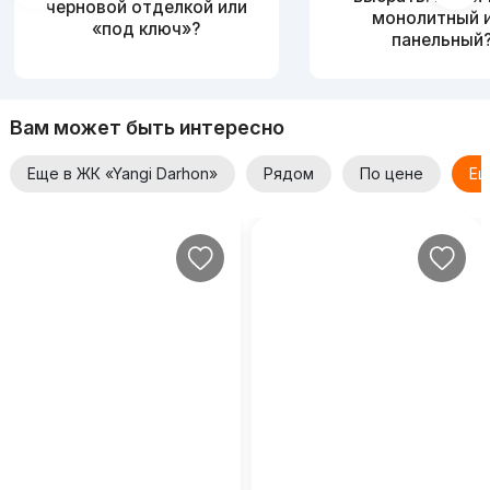
черновой отделкой или
монолитный 
«под ключ»?
панельный
Вам может быть интересно
Еще в ЖК «Yangi Darhon»
Рядом
По цене
Ещ