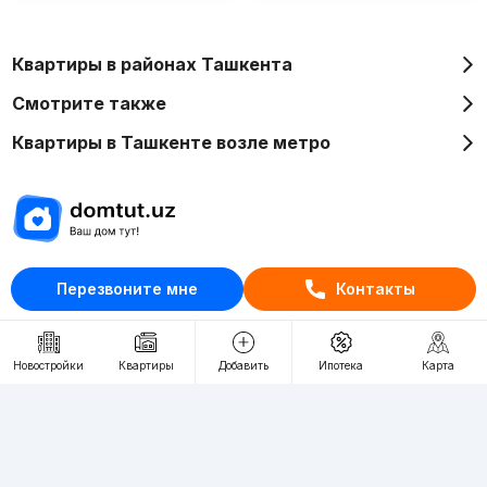
Квартиры в районах Ташкента
Смотрите также
Квартиры в Ташкенте возле метро
Отдел рекламы
Перезвоните мне
Контакты
+998 (78) 113-20-86
+998 (93) 390-30-10
Новостройки
Квартиры
Добавить
Ипотека
Карта
Пн-Пт. С 9:30 до 18:00
RU
UZ
Контакты