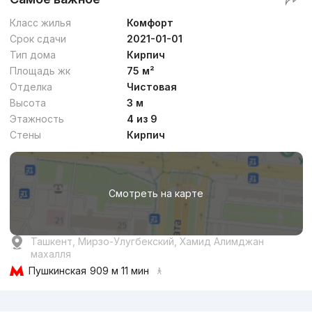
Класс жилья
Комфорт
Срок сдачи
2021-01-01
Тип дома
Кирпич
Площадь жк
75 м²
Отделка
Чистовая
Высота
3 м
Этажность
4 из 9
Стены
Кирпич
Смотреть на карте
Ташкент, Мирзо-Улугбекский, Хамид Алимджан
махалля
Пушкинская
909 м 11 мин
Реклама