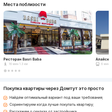
Места поблизости
Ресторан Basri Baba
Алайски
16 мин 1.3 км
6 мин 2
Покупка квартиры через Домтут это просто
Найдём оптимальный вариант под ваши требования;
Сориентируем когда лучше покупать квартиру;
Расскажем о скидках от застройщика;