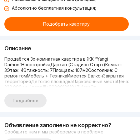
Абсолютно бесплатная консультация;
Подобрать квартиру
Описание
Продаётся 3х-комнатная квартира в ЖК “Yangi
Darhon”НовостройкаДархан (Стадион Старт)Комнат:
3Этаж: 4Этажность: 7Площадь: 107м2Состояние: С
ремонтомМебель + ТехникаИмеется БалконЗакрытая
территорияДетская площадкаПарковочные местаЦена:
230.000у.е / торг !!!+998901361047 АзизЭл
Подробнее
Объявление заполнено не корректно?
Сообщите нам и мы разберёмся в проблеме