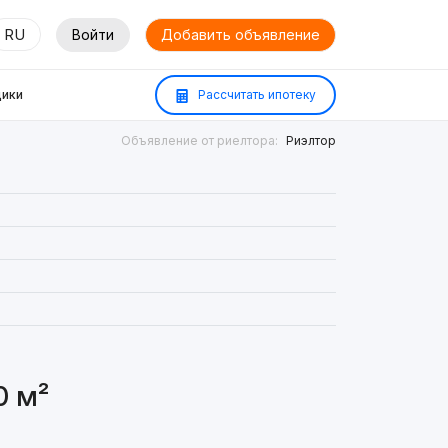
RU
Войти
Добавить объявление
ики
Рассчитать ипотеку
Объявление от риелтора:
Риэлтор
0 м²