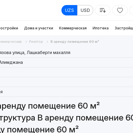
UZS
USD
остройки
Дома и участки
Коммерческая
Ипотека
Застройщ
оммерческая
Риэлтор
В аренду помещение 60 м²
язова улица, Лашкаберги махалля
Алимджана
я
аренду помещение 60 м²
труктура В аренду помещение 6
ду помещение 60 м²