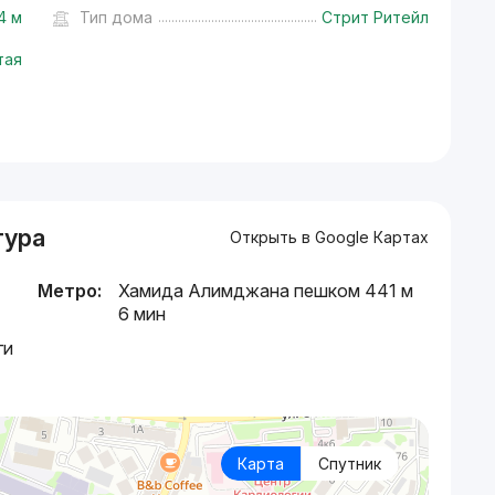
4 м
Тип дома
Стрит Ритейл
тая
тура
Открыть в Google Картах
Метро:
Хамида Алимджана пешком 441 м
6 мин
ги
Карта
Спутник