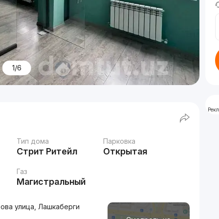
1/6
Рек
Тип дома
Парковка
Стрит Ритейл
Открытая
Газ
Магистральный
ова улица, Лашкаберги