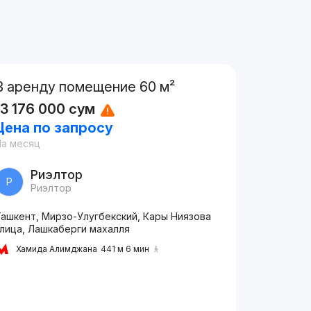
В аренду помещение 60 м²
13 176 000
сум
Цена по запросу
На месяц
Риэлтор
Р
Риэлтор
Ташкент, Мирзо-Улугбекский, Кары Ниязова
улица, Лашкаберги махалля
Хамида Алимджана
441 м 6 мин