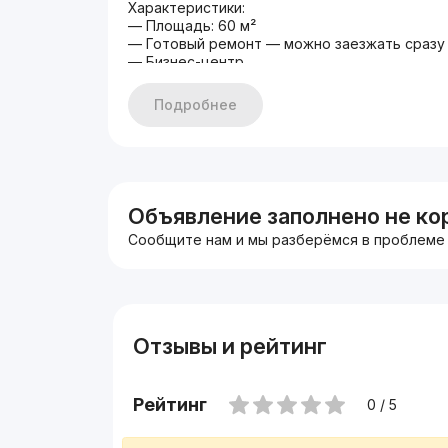
Характеристики:
— Площадь: 60 м²
— Готовый ремонт — можно заезжать сразу
— Бизнес-центр
— Удобный доступ и деловая атмосфера
Условия аренды:
Подробнее
20 $ / м²
Итого: 1 200 $ / месяц
НДС и коммунальные услуги оплачиваются 
Подходит для:
офиса компании
IT-команды
Объявление заполнено не ко
консалтинга
Сообщите нам и мы разберёмся в проблеме
представительства
сервисного бизнеса
Отзывы и рейтинг
Рейтинг
0 / 5