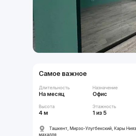
Самое важное
Длительность
Назначение
На месяц
Офис
Высота
Этажность
4 м
1 из 5
Ташкент, Мирзо-Улугбекский, Кары Нияз
махалля