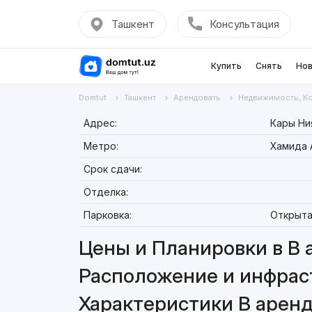
Ташкент
Консультация
Купить
Снять
Нов
Domtut
Ташкент
Арендовать
Недвижимость, К
Адрес:
Кары Ни
Метро:
Хамида 
Срок сдачи:
Отделка:
Парковка:
Открыта
Цены и Планировки в В 
Расположение и инфрас
Характеристики В арен