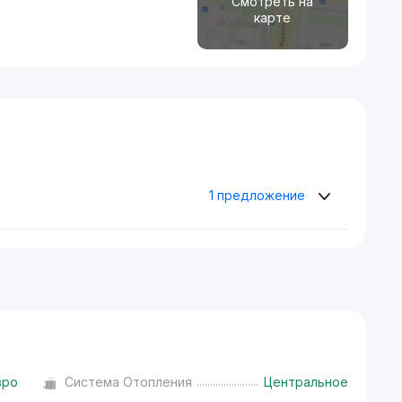
Смотреть на
карте
1 предложение
вро
Система Отопления
Центральное