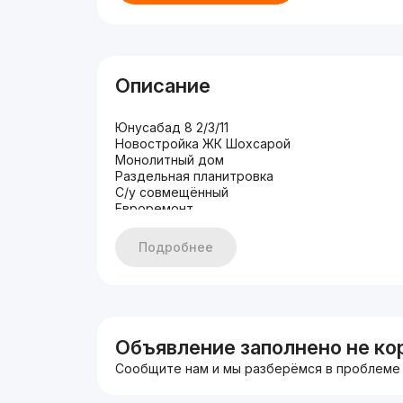
Описание
Юнусабад 8 2/3/11
Новостройка ЖК Шохсарой
Монолитный дом
Раздельная планитровка
С/у совмещённый
Евроремонт
Без мебели и техники
Кадастр есть
Подробнее
Балкон есть
Общая площадь 54 м2
Ориентир: Юнусабад 8квартал, напротив ре
Цена 83 000 $
Тел +998771278004 Анвар
Объявление заполнено не ко
Сообщите нам и мы разберёмся в проблеме