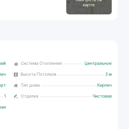
карте
кий
Система Отопления
Центральное
пич
Высота Потолков
3 м
орт
Тип дома
Кирпич
1
Отделка
Чистовая
ная