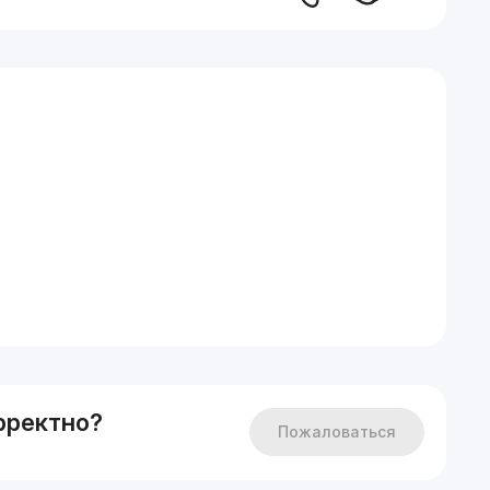
сторана Сезам Гарден
рректно?
Пожаловаться