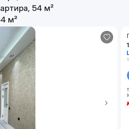
артира, 54 м²
54 м²
1