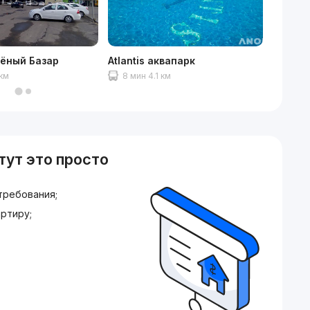
лёный Базар
Atlantis аквапарк
Korzink
 км
8 мин 4.1 км
8 мин
тут это просто
требования;
ртиру;