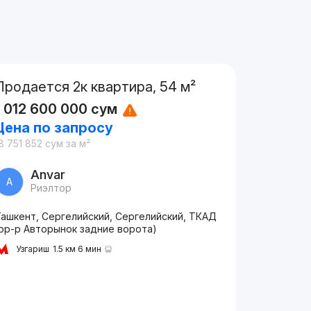
Продается 2к квартира, 54 м²
1 012 600 000
сум
Цена по запросу
8 751 852
сум
за м²
Anvar
A
Риэлтор
Ташкент, Сергелийский, Сергелийский, ТКАД
(ор-р Авторынок задние ворота)
Узгариш
1.5 км 6 мин