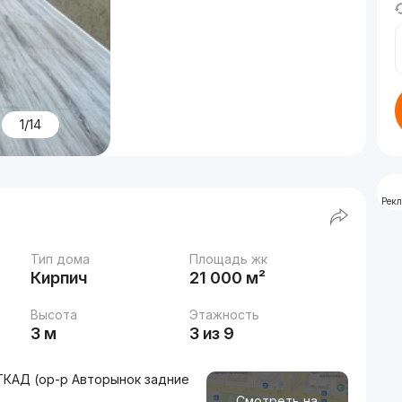
1/14
Рек
Тип дома
Площадь жк
Кирпич
21 000 м²
Высота
Этажность
3 м
3 из 9
ТКАД (ор-р Авторынок задние
Смотреть на