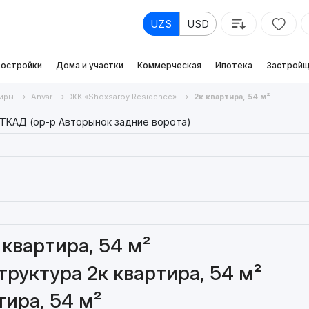
UZS
USD
остройки
Дома и участки
Коммерческая
Ипотека
Застройщ
иры
Anvar
ЖК «Shoxsaroy Residence»
2к квартира, 54 м²
 ТКАД (ор-р Авторынок задние ворота)
квартира, 54 м²
руктура 2к квартира, 54 м²
тира, 54 м²