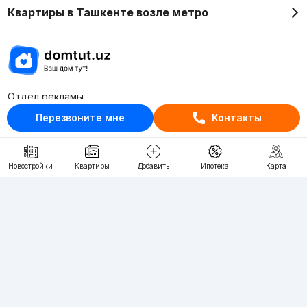
Квартиры в Ташкенте возле метро
Отдел рекламы
+998 (78) 113-20-86
Перезвоните мне
Контакты
+998 (93) 390-30-10
Пн-Пт. С 9:30 до 18:00
Новостройки
Квартиры
Добавить
Ипотека
Карта
RU
UZ
Контакты
О проекте
Проект компании Webnow ©
Условия использования