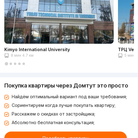
Kimyo International University
ТРЦ Veg
8 мин 4.7 км
5 мин 3
Покупка квартиры через Домтут это просто
Найдём оптимальный вариант под ваши требования;
Сориентируем когда лучше покупать квартиру;
Расскажем о скидках от застройщика;
Абсолютно бесплатная консультация;