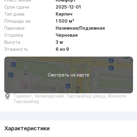
Срок сдачи
2025-12-01
Тип дома
Кирпич
Площадь жк
1 500 м²
Парковка
Наземная/Подземная
Отделка
Черновая
Высота
3 м
Этажность
6 из 9
Смотреть на карте
Ташкент, Чиланзарский, Тирсакабад улица, Махалля
Тирсакабад
Реклама
Характеристики