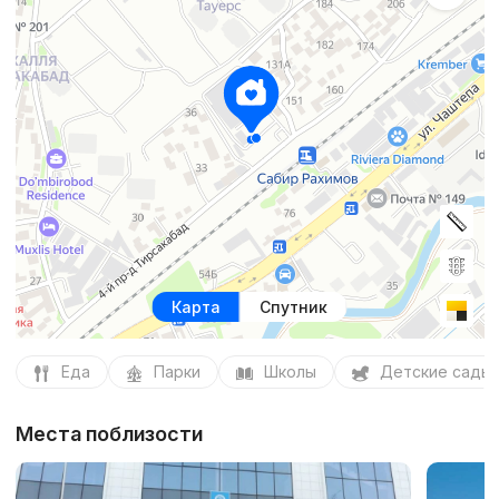
Карта
Спутник
Еда
Парки
Школы
Детские сады
Места поблизости