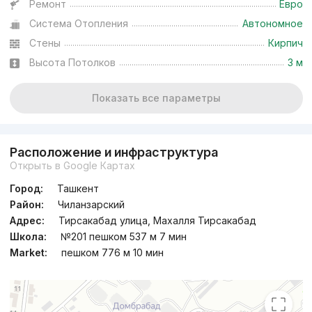
Ремонт
Евро
Система Отопления
Автономное
Стены
Кирпич
Высота Потолков
3 м
Показать все параметры
Расположение и инфраструктура
Открыть в Google Картах
Город:
Ташкент
Район:
Чиланзарский
Адрес:
Тирсакабад улица, Махалля Тирсакабад
Школа:
№201 пешком 537 м 7 мин
Market:
пешком 776 м 10 мин