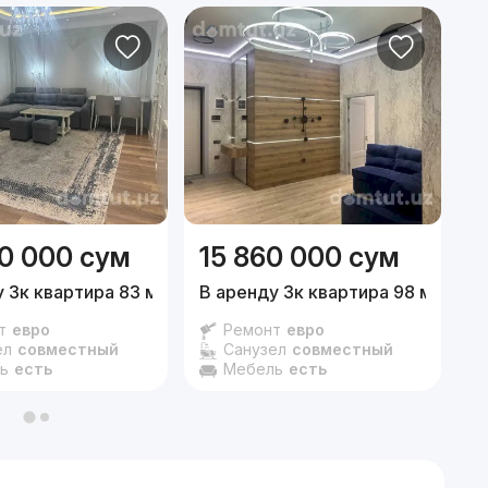
0 000
сум
15 860 000
сум
8
 3к квартира 83 м²,
2/9 эт.
В аренду 3к квартира 98 м²,
6/10
В
т
евро
Ремонт
евро
ел
совместный
Санузел
совместный
ь
есть
Мебель
есть