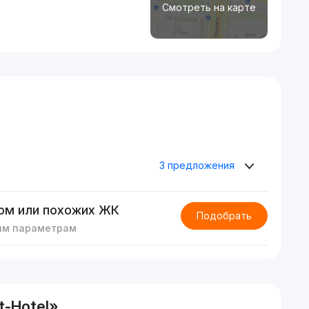
Смотреть на карте
3 предложения
ом или похожих ЖК
Подобрать
им параметрам
t-Hotel»