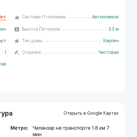
Нет
Система Отопления
Автономное
пич
Высота Потолков
3.3 м
орт
Тип дома
Кирпич
1
Отделка
Чистовая
тая
тура
Открыть в Google Картах
Метро:
Чиланзар на транспорте 1.8 км 7
мин