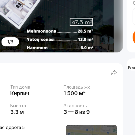
1/8
Рек
Тип дома
Площадь жк
Кирпич
1 500 м²
Высота
Этажность
3.3 м
3 — 8 из 9
ая дорога 5