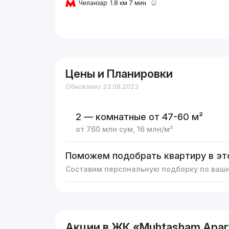
Чиланзар
1.8 км 7 мин
Цены и Планировки
Обновлено 23.08.2023
2 — комнатные
от 47-60 м²
от
760 млн
сум
,
16 млн
/м²
Поможем подобрать квартиру в эт
Составим персональную подборку по ваш
Акции в ЖК «Muhtasham Apar