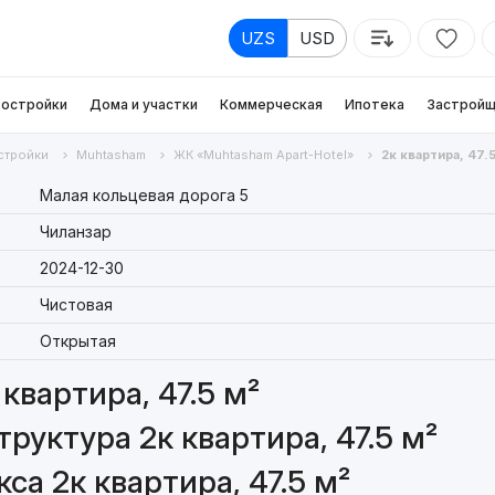
UZS
USD
остройки
Дома и участки
Коммерческая
Ипотека
Застройщ
стройки
Muhtasham
ЖК «Muhtasham Apart-Hotel»
2к квартира, 47.
Малая кольцевая дорога 5
Чиланзар
2024-12-30
Чистовая
Открытая
квартира, 47.5 м²
руктура 2к квартира, 47.5 м²
а 2к квартира, 47.5 м²