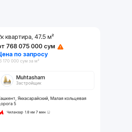
2к квартира, 47.5 м²
от
768 075 000
сум
Цена по запросу
6 170 000
сум
за м²
Muhtasham
Застройщик
Ташкент, Яккасарайский, Малая кольцевая
дорога 5
Чиланзар
1.8 км 7 мин