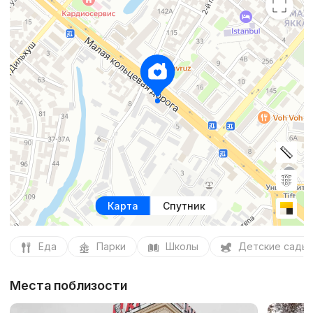
Карта
Спутник
Еда
Парки
Школы
Детские сады
Места поблизости