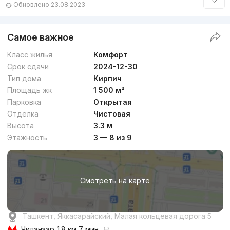
Обновлено 23.08.2023
Самое важное
Класс жилья
Комфорт
Срок сдачи
2024-12-30
Тип дома
Кирпич
Площадь жк
1 500 м²
Парковка
Открытая
Отделка
Чистовая
Высота
3.3 м
Этажность
3 — 8 из 9
Смотреть на карте
Ташкент, Яккасарайский, Малая кольцевая дорога 5
Чиланзар
1.8 км 7 мин