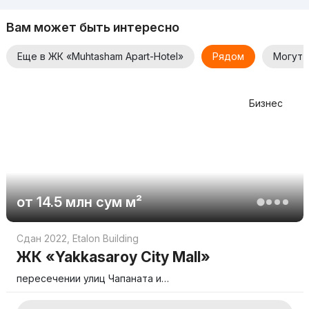
Apart-Hotel
Вам может быть интересно
Сдача объекта назначена на 2024.12.30. Жилой комплекс
предлагает 2-комнатные квартиры от 47 до 60 кв. м. по
Еще в ЖК «Muhtasham Apart-Hotel»
Рядом
Могут 
цене всего от 759.990.000 сум. Приобрести квартиру
мечты можно в рассрочку.
Для уточнения деталей и более подробной информации
Бизнес
просьба связываться с застройщиком.
от
14.5 млн
сум
м²
Сдан 2022
,
Etalon Building
ЖК «Yakkasaroy City Mall»
пересечении улиц Чапаната и…