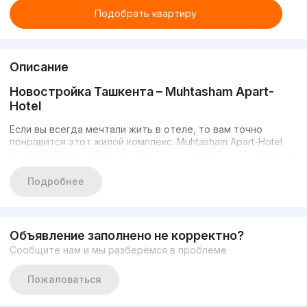
Подобрать квартиру
Описание
Новостройка Ташкента – Muhtasham Apart-
Hotel
Если вы всегда мечтали жить в отеле, то вам точно
понравится этот жилой комплекс. Muhtasham Apart-Hotel
представляет собой новостройку со стильным фасадом в
которой можно оставаться на краткосрочный период как
в отеле, так и приобрести отдельные квартиры. Комплекс
Подробнее
комфорт-класса имеет 9 этажей и расположен на
территории 1.500 кв. м. Светлые и просторные комнаты
имеют чистовую отделку. Он расположен в
Яккасарайском районе.
Объявление заполнено не корректно?
Сообщите нам и мы разберёмся в проблеме
В комплексе есть все необходимое для комфортной
жизни: открытая парковка для жильцов и гостей,
Пожаловаться
автономное отопление, круглосуточная охрана,
спортивный центр, супермаркет и лифты. Среди
дополнительных сервисов апарт-отеля предусмотрены: