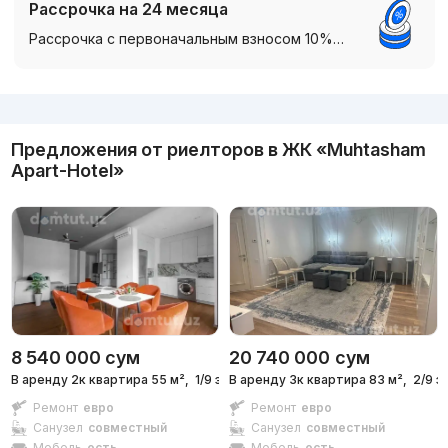
Рассрочка на 24 месяца
Рассрочка с первоначальным взносом 10%…
Реклама
Предложения от риелторов в
ЖК «Muhtasham
Apart-Hotel»
8 540 000
сум
20 740 000
сум
В аренду 2к квартира 55 м²,
1/9 эт.
В аренду 3к квартира 83 м²,
2/9 э
Ремонт
евро
Ремонт
евро
Санузел
совместный
Санузел
совместный
Мебель
есть
Мебель
есть