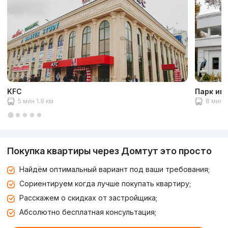
KFC
Парк им
5 мин 1.9 км
8 мин 3
Покупка квартиры через Домтут это просто
Найдём оптимальный вариант под ваши требования;
Сориентируем когда лучше покупать квартиру;
Расскажем о скидках от застройщика;
Абсолютно бесплатная консультация;