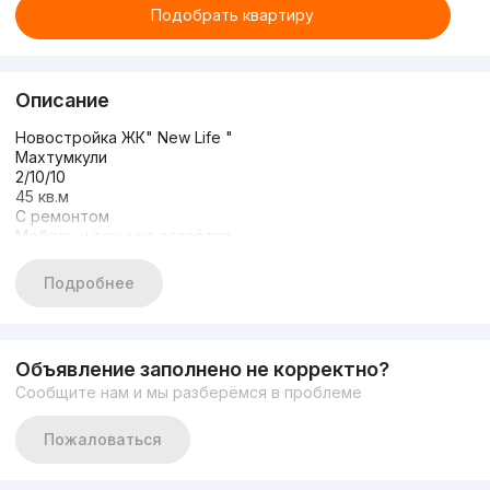
Подобрать квартиру
Описание
Новостройка ЖК" New Life "
Махтумкули
2/10/10
45 кв.м
С ремонтом
Мебель и техника остаётся.
Дом на второй линии .
Цена: 76 000 у.е
Подробнее
Подробная информация по телефону:
+998996909667 Музроб
Объявление заполнено не корректно?
Сообщите нам и мы разберёмся в проблеме
Пожаловаться