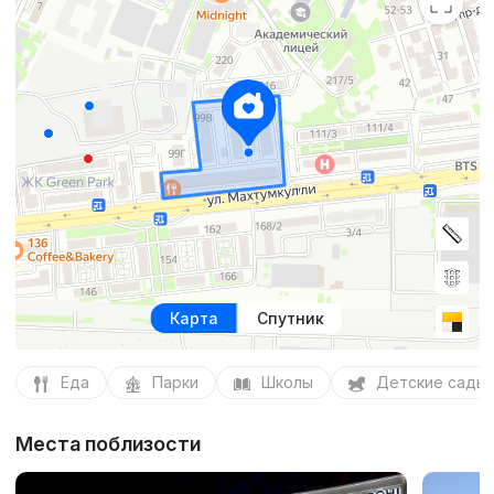
Карта
Спутник
Еда
Парки
Школы
Детские сады
Места поблизости