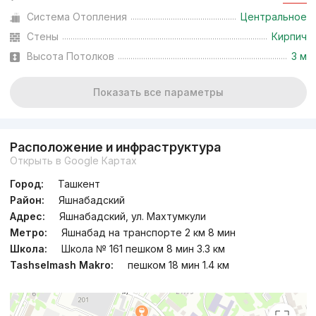
Система Отопления
Центральное
Сдан 2025
,
Mirador Group
Стены
Кирпич
ЖК «Gorod»
Высота Потолков
3 м
+998 (78) 777...
Показать все параметры
Расположение и инфраструктура
Открыть в Google Картах
Город:
Ташкент
Район:
Яшнабадский
Адрес:
Яшнабадский, ул. Махтумкули
Метро:
Яшнабад на транспорте 2 км 8 мин
Школа:
Школа № 161 пешком 8 мин 3.3 км
Tashselmash Makro:
пешком 18 мин 1.4 км