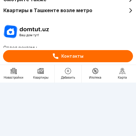
Квартиры в Ташкенте возле метро
Отдел рекламы
+998 (78) 113-20-86
Контакты
+998 (93) 390-30-10
Пн-Пт. С 9:30 до 18:00
Новостройки
Квартиры
Добавить
Ипотека
Карта
RU
UZ
Контакты
О проекте
Проект компании Webnow ©