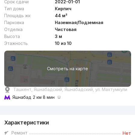
Срок сдачи
2022-01-01
Тип дома
Кирпич
Площадь жк
44 м²
Парковка
Наземная/Подземная
Отделка
Чистовая
от
16 млн
сум
/м²
Высота
3 м
Этажность
10 из 10
Сдача 4кв 2026
,
Binar Group
ЖК «Qadriyat»
Смотреть на карте
+998 (99) 308...
Бизнес
Ташкент, Яшнабадский, Яшнабадский, ул. Махтумкули
Яшнабад
2 км 8 мин
Реклама
Характеристики
от
15.5 млн
сум
/м²
Ремонт
Нет