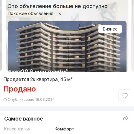
Это объявление больше не доступно
Похожие объявления
×
Бизнес
1/18
от
20.6 млн
сум
/м²
Продается 2к квартира, 45 м²
Продано
Сдача 4кв 2026
,
Tower Up
ЖК «Pushkin»
Опубликовано 18.03.2024
+998 (55) 520...
Самое важное
Комфорт
Класс жилья
Комфорт