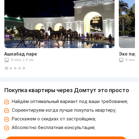
Ашхабад парк
Эко пар
8 мин 2.9 км
9 мин 3
Покупка квартиры через Домтут это просто
Найдём оптимальный вариант под ваши требования;
Сориентируем когда лучше покупать квартиру;
Расскажем о скидках от застройщика;
Абсолютно бесплатная консультация;