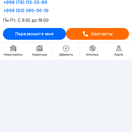
+998 (78) 113-20-86
+998 (93) 390-30-10
Пн-Пт. С 9:30 до 18:00
Перезвоните мне
Контакты
RU
UZ
Контакты
Новостройки
Квартиры
Добавить
Ипотека
Карта
О проекте
Проект компании Webnow ©
Условия использования
Политика конфиденциальности
Публичная оферта
Учредитель:
"WEBNOW" MChJ
Адрес:
Toshkent shahri, A.Qahhor ko'chasi, 47-uy