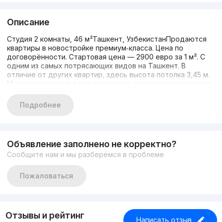
Описание
Студия 2 комнаты, 46 м²Ташкент, УзбекистанПродаются
квартиры в новостройке премиум‑класса. Цена по
договорённости. Стартовая цена — 2900 евро за 1 м². С
одним из самых потрясающих видов на Ташкент. В
отличие от других квартир, здесь высота потолка 3,45 м.
Микроклимат за счёт водораздела, закрытая охраняемая
территория. Заселённость — 90%.
Подробнее
Объявление заполнено не корректно?
Сообщите нам и мы разберёмся в проблеме
Пожаловаться
Отзывы и рейтинг
Написать отзыв