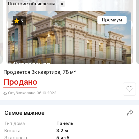
Похожие объявления
×
Премиум
5
1/3
Договорная
Продается 3к квартира, 78 м²
Продано
Сдан 2023
,
VEK
ЖК «Qorasuv Plaza»
Опубликовано 06.10.2023
+998 (78) 113...
Самое важное
Тип дома
Панель
Высота
3.2 м
Этажность
5 из 5