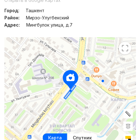
Открыть в Google Картах
Сдан 2022
,
Сарвар
3к квартира, 80 м²
Город:
Ташкент
Район:
Мирзо-Улугбекский
+998 (99) 003...
Адрес:
Мингбулок улица, д.7
Карта
Спутник