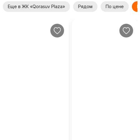
Еще в ЖК «Qorasuv Plaza»
Рядом
По цене
Е