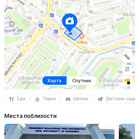
Карта
Спутник
Еда
Парки
Школы
Детские сады
Места поблизости