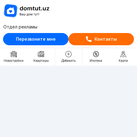
Отдел рекламы
+998 (78) 113-20-86
Перезвоните мне
Контакты
+998 (93) 390-30-10
Пн-Пт. С 9:30 до 18:00
Новостройки
Квартиры
Добавить
Ипотека
Карта
RU
UZ
Контакты
О проекте
Проект компании Webnow ©
Условия использования
Политика конфиденциальности