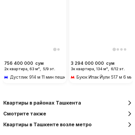
756 400 000
сум
3 294 000 000
сум
2к квартира, 63 м²,
5/9 эт.
3к квартира, 134 м²,
6/12 эт.
Дустлик
914 м 11 мин пешком
Буюк Ипак Йули
517 м 6 ми
Квартиры в районах Ташкента
Смотрите также
Квартиры в Ташкенте возле метро