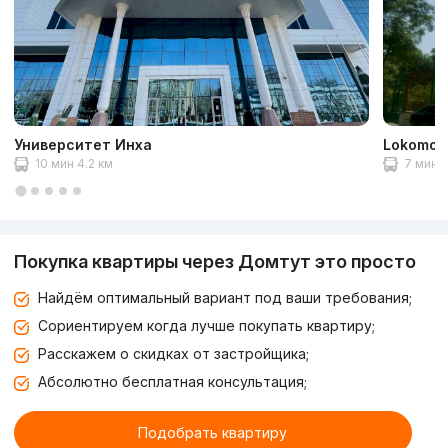
Университет Инха
Lokomoti
10 мин 4.2 км
7 мин 3
Покупка квартиры через Домтут это просто
Найдём оптимальный вариант под ваши требования;
Сориентируем когда лучше покупать квартиру;
Расскажем о скидках от застройщика;
Абсолютно бесплатная консультация;
Подобрать квартиру