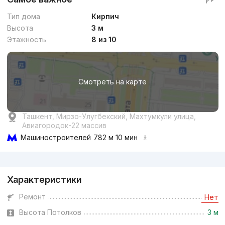
Тип дома
Кирпич
Высота
3 м
Этажность
8 из 10
Смотреть на карте
Ташкент, Мирзо-Улугбекский, Махтумкули улица,
Авиагородок-22 массив
Машиностроителей
782 м 10 мин
Реклама
Характеристики
Ремонт
Нет
Высота Потолков
3 м