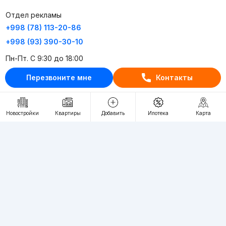
Отдел рекламы
+998 (78) 113-20-86
+998 (93) 390-30-10
Пн-Пт. С 9:30 до 18:00
Перезвоните мне
Контакты
RU
UZ
Контакты
Новостройки
Квартиры
Добавить
Ипотека
Карта
О проекте
Проект компании Webnow ©
Условия использования
Политика конфиденциальности
Публичная оферта