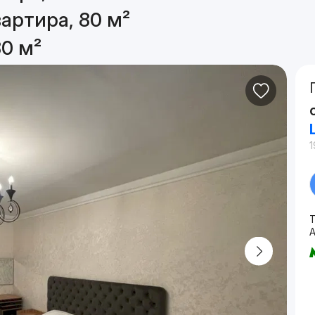
артира, 80 м²
80 м²
1