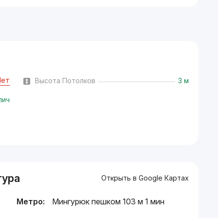
Нет
Высота Потолков
3 м
пич
тура
Открыть в Google Картах
Метро:
Мингурюк пешком 103 м 1 мин