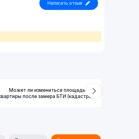
Написать отзыв
Может ли измениться площадь
На ка
квартиры после замера БТИ (кадастра)?