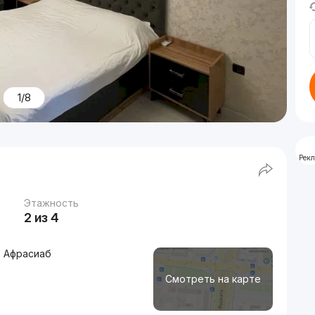
1/8
Рек
Этажность
2 из 4
, Афрасиаб
Смотреть на карте