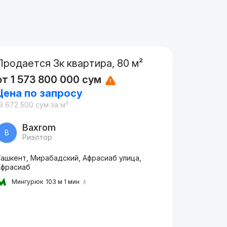
Продается 3к квартира, 80 м²
от
1 573 800 000
сум
Цена по запросу
9 672 500
сум
за м²
Baxrom
B
Риэлтор
Ташкент, Мирабадский, Афрасиаб улица,
Афрасиаб
Мингурюк
103 м 1 мин