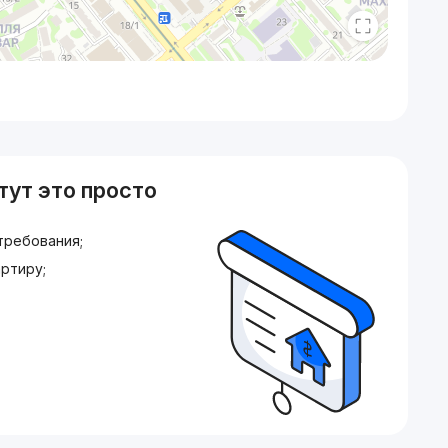
тут это просто
требования;
ртиру;