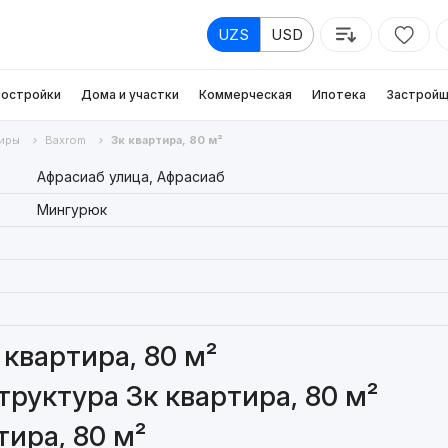
UZS
USD
остройки
Дома и участки
Коммерческая
Ипотека
Застройщ
иры
Baxrom
3к квартира, 80 м²
Афрасиаб улица, Афрасиаб
Мингурюк
квартира, 80 м²
руктура 3к квартира, 80 м²
ира, 80 м²