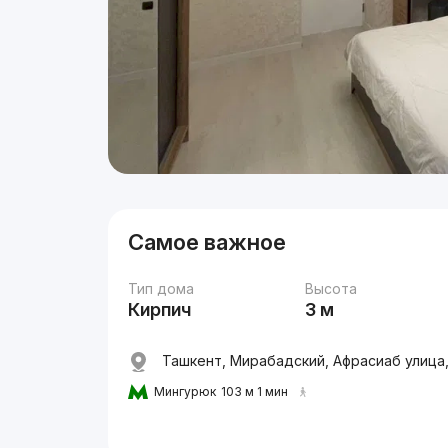
Самое важное
Тип дома
Высота
Кирпич
3 м
Ташкент, Мирабадский, Афрасиаб улица
Мингурюк
103 м 1 мин