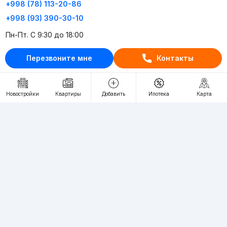
+998 (78) 113-20-86
+998 (93) 390-30-10
Пн-Пт. С 9:30 до 18:00
Перезвоните мне
Контакты
RU
UZ
Контакты
Новостройки
Квартиры
Добавить
Ипотека
Карта
О проекте
Проект компании Webnow ©
Условия использования
Политика конфиденциальности
Публичная оферта
Учредитель:
"WEBNOW" MChJ
Адрес:
Toshkent shahri, A.Qahhor ko'chasi, 47-uy