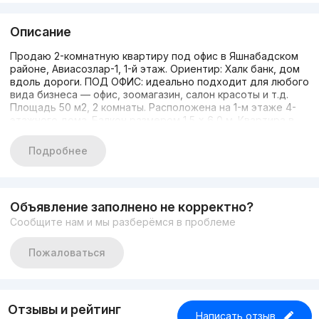
Описание
Продаю 2-комнатную квартиру под офис в Яшнабадском
районе, Авиасозлар-1, 1-й этаж. Ориентир: Халк банк, дом
вдоль дороги. ПОД ОФИС: идеально подходит для любого
вида бизнеса — офис, зоомагазин, салон красоты и т.д.
Площадь 50 м2, 2 комнаты. Расположена на 1-м этаже 4-
этажного дома. Балкон размером 1,5 × 6,0 м. Квартира в
среднем состоянии. Всё как на фото. Местоположение
отличное. Цена: 66 000 у.е.; небольшой торг уместен при
Подробнее
осмотре. По вопросам: Рустам, 90 952 05 01.
Объявление заполнено не корректно?
Сообщите нам и мы разберёмся в проблеме
Пожаловаться
Отзывы и рейтинг
Написать отзыв