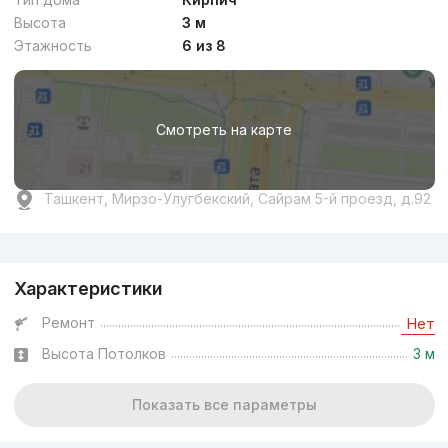
Высота
3 м
Этажность
6 из 8
Смотреть на карте
Ташкент, Мирзо-Улугбекский, Сайрам 5-й проезд, д.92
Реклама
Характеристики
Ремонт
Нет
Высота Потолков
3 м
Показать все параметры