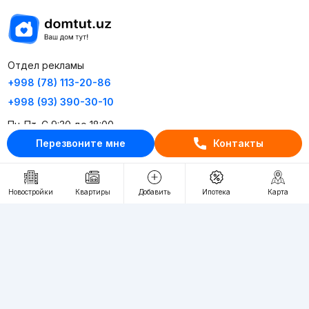
Отдел рекламы
+998 (78) 113-20-86
+998 (93) 390-30-10
Пн-Пт. С 9:30 до 18:00
Перезвоните мне
Контакты
RU
UZ
Новостройки
Квартиры
Добавить
Ипотека
Карта
Контакты
О проекте
Проект компании Webnow ©
Условия использования
Политика конфиденциальности