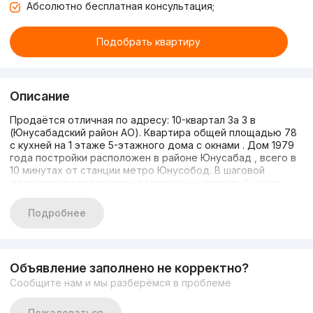
Абсолютно бесплатная консультация;
Подобрать квартиру
Описание
Продаётся отличная по адресу: 10-квартал 3а 3 в
(Юнусабадский район АО). Квартира общей площадью 78
с кухней на 1 этаже 5-этажного дома с окнами . Дом 1979
года постройки расположен в районе Юнусабад , всего в
10 минутах от станции метро Юнусобод. В шаговой
доступности продуктовые магазины и торговый центр,
остановки транспорта, средняя образовательная школа и
детский сад. В доме установлено видеонаблюдение.
Подробнее
Квартира теплая и уютная, удобная планировка, комнаты .
Высота потолков 2,8, Санузел в квартире , есть ,
установлены счётчики. Состояние квартиры средный
ремонт.
Объявление заполнено не корректно?
Ah Goodland
Сообщите нам и мы разберёмся в проблеме
+998 78 113 60 30
Пожаловаться