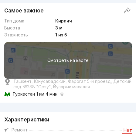
Самое важное
Тип дома
Кирпич
Высота
3 м
Этажность
1 из 5
Смотреть на карте
Ташкент, Юнусабадский, Фарогат 5-й проезд, Детский
сад №288 "Орзу", Йуларык махалля
Туркестан
1 км 4 мин
Реклама
Характеристики
Ремонт
Нет