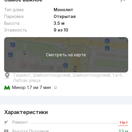
Тип дома
Монолит
Парковка
Открытая
Высота
3.5 м
Этажность
9 из 10
Смотреть на карте
Ташкент, Шайхонтохурский, Шайхонтохурский, 1 а-б,
Лабзак улица
Минор
1.7 км 7 мин
Реклама
Характеристики
Ремонт
Нет
Высота Потолков
3.5 м