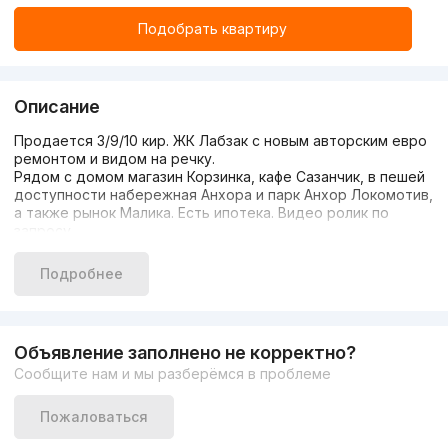
Подобрать квартиру
Описание
Продается 3/9/10 кир. ЖК Лабзак с новым авторским евро
ремонтом и видом на речку.
Рядом с домом магазин Корзинка, кафе Сазанчик, в пешей
доступности набережная Анхора и парк Анхор Локомотив,
а также рынок Малика. Есть ипотека. Видео ролик по
запросу.
Sotiladi 3/9/12 kir. Labzak turar-joy majmuasi yangi mualliflik
evro ta'mirlash va daryo ko'rinishi bilan.
Подробнее
Uy yaqinida “Korzinka” do‘koni, “Sazanchik” kafesi, Anhor
qirg‘og‘i va “Anhor Lokomotiv” bog‘iga, shuningdek, “Malik”
bozoriga piyoda masofada joylashgan. Ipoteka bor. Video klip
so'rov bo'yicha.
Объявление заполнено не корректно?
Ah Goodland
Сообщите нам и мы разберёмся в проблеме
+998 78 113 60 30
Пожаловаться