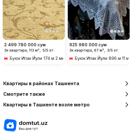
2 499 780 000
сум
925 980 000
сум
3к квартира, 113 м²,
5/5 эт.
3к квартира, 67 м²,
3/5 эт.
Буюк Ипак Йули
174 м 2 мин пешком
Буюк Ипак Йули
896 м 11 м
Квартиры в районах Ташкента
Смотрите также
Квартиры в Ташкенте возле метро