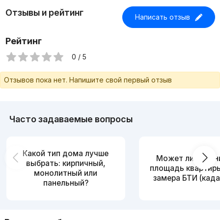
bog'chalari va supermarketlar mavjud.
Отзывы и рейтинг
Kvartiraning xususiyatlari:
Написать отзыв
Tartib-alohida xonalar bilan yaxshilandi (89 kv. m)
Ta'mirlash-o'rta
Рейтинг
Mebel, texnika -
Kvartira har bir oila uchun juda mos keladi.
0 / 5
Malumot: Karasu 6, Avyxon mahala, bolalar bog'chalari,
dorixonalar
Отзывов пока нет. Напишите свой первый отзыв
Часто задаваемые вопросы
Какой тип дома лучше
Может ли измен
выбрать: кирпичный,
площадь квартир
монолитный или
замера БТИ (када
панельный?