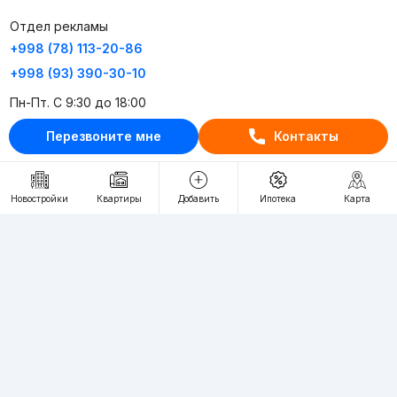
Отдел рекламы
+998 (78) 113-20-86
+998 (93) 390-30-10
Пн-Пт. С 9:30 до 18:00
Перезвоните мне
Контакты
RU
UZ
Контакты
Новостройки
Квартиры
Добавить
Ипотека
Карта
О проекте
Проект компании Webnow ©
Условия использования
Политика конфиденциальности
Публичная оферта