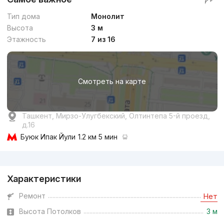
Тип дома
Монолит
Высота
3 м
Этажность
7 из 16
Смотреть на карте
Ташкент, Мирзо-Улугбекский, Олтинтепа 5-й проезд,
д.16
Буюк Ипак Йули
1.2 км 5 мин
Реклама
Характеристики
Ремонт
Нет
Высота Потолков
3 м