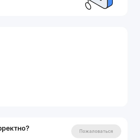
ь
доступности.
и приезжайте к нам в офис! Самые лучшие специалисты
рректно?
Пожаловаться