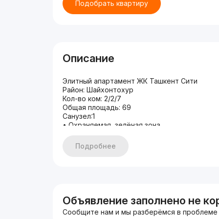
Подобрать квартиру
Описание
Элитный апартамент ЖК Ташкент Сити
Район: Шайхонтохур
Кол-во ком: 2/2/7
Общая площадь: 69
Санузел:1
• Охраняемая, зелёная зона
• Парковочное место
• Детская площадка
Подробнее
• Авторский проект, новая квартира.
• Все условия имеются чтобы заехать и жит
• Развитая инфраструктура, все по шаговой 
•Устали в поисках квартир? Уделите время 
помогут вам в решении вашей задачи!!!
+998930006606
Объявление заполнено не ко
Сообщите нам и мы разберёмся в проблеме