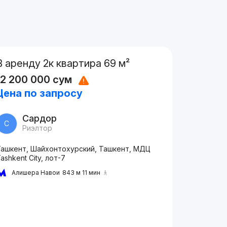
В аренду 2к квартира 69 м²
12 200 000
сум
Цена по запросу
Сардор
С
Риэлтор
Ташкент, Шайхонтохурский, Ташкент, МДЦ
ashkent City, лот-7
Алишера Навои
843 м 11 мин