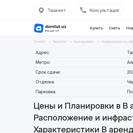
Ташкент
Консультация
Купить
Снять
Нов
Domtut
Ташкент
Арендовать
Недвижимость, К
Адрес:
Та
Метро:
Ал
Срок сдачи:
20
Отделка:
Че
Парковка:
По
Цены и Планировки в В 
Расположение и инфраст
Характеристики В аренд