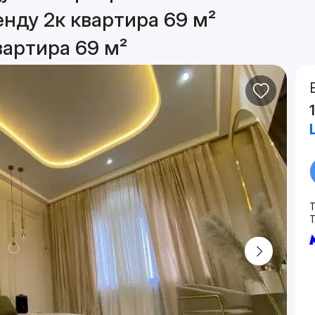
енду 2к квартира 69 м²
вартира 69 м²
T