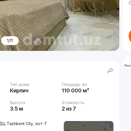
1/11
Рек
Тип дома
Площадь жк
Кирпич
110 000 м²
Высота
Этажность
3.5 м
2 из 7
Ц Tashkent City, лот-7