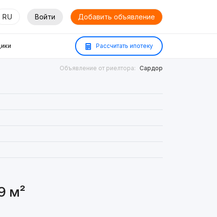
RU
Войти
Добавить объявление
ики
Рассчитать ипотеку
Объявление от риелтора:
Сардор
9 м²