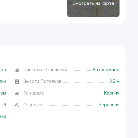
Смотреть на карте
вро
Система Отопления
Автономное
пич
Высота Потолков
3.5 м
иум
Тип дома
Кирпич
6
Отделка
Черновая
ная