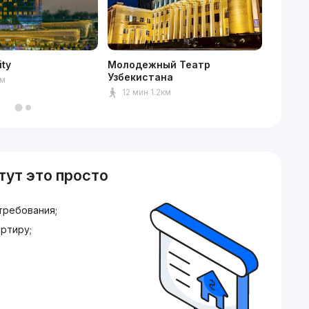
ity
Молодежный Театр
Mediap
Узбекистана
км
15мин
12 мин 1.2км
тут это просто
требования;
ртиру;