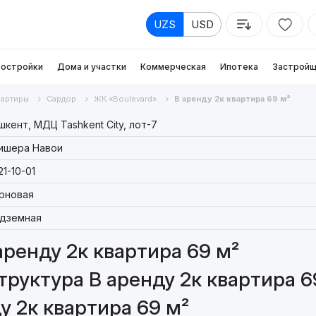
UZS
USD
остройки
Дома и участки
Коммерческая
Ипотека
Застройщ
вартиры
Сардор
ЖК «Boulevard»
В аренду 2к квартира 69 м²
шкент, МДЦ Tashkent City, лот-7
ишера Навои
21-10-01
рновая
дземная
аренду 2к квартира 69 м²
руктура В аренду 2к квартира 6
у 2к квартира 69 м²