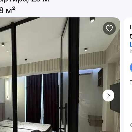
8 м²
1