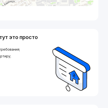
тут это просто
требования;
ртиру;