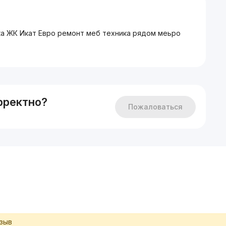
ка ЖК Икат Евро ремонт меб техника рядом меьро
$
рректно?
Пожаловаться
тзыв