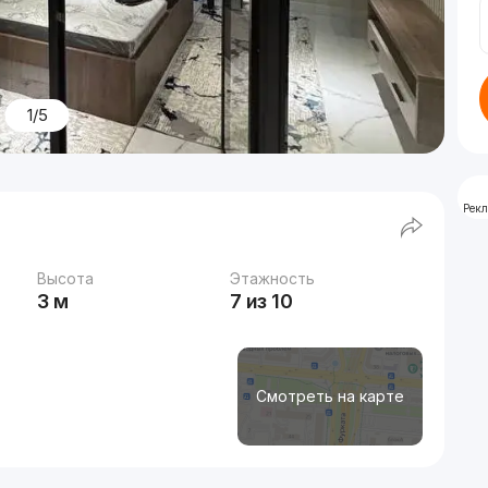
1/5
Рек
Высота
Этажность
3 м
7 из 10
Смотреть на карте