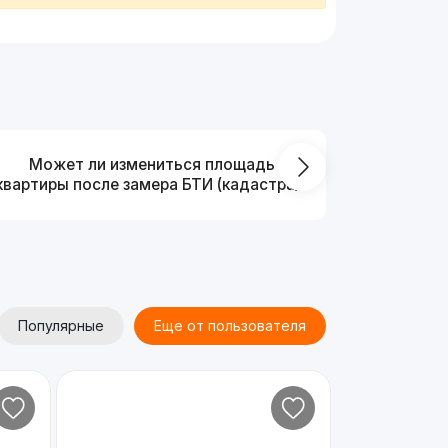
Может ли измениться площадь
На ка
квартиры после замера БТИ (кадастра)?
Популярные
Еще от пользователя