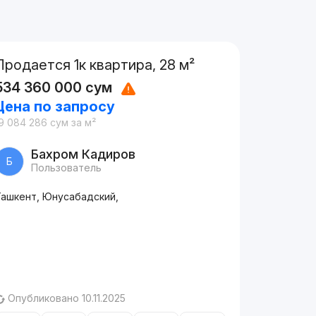
Продается 1к квартира, 28 м²
534 360 000
сум
Цена по запросу
9 084 286
сум
за м²
Бахром Кадиров
Б
Пользователь
Ташкент, Юнусабадский,
Опубликовано 10.11.2025