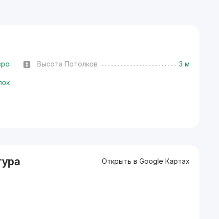
вро
Высота Потолков
3 м
лок
тура
Открыть в Google Картах