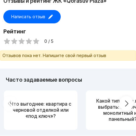
Отзывы и рейтинг ЖК «Qorasuv Plaza»
Подземный паркинг
Корзинка
Детская площадка на 5-этаже
Написать отзыв
Цена: 185.000 у.е / торг
+998938886099
Рейтинг
0 / 5
Отзывов пока нет. Напишите свой первый отзыв
Часто задаваемые вопросы
Какой тип дома
Что выгоднее: квартира с
выбрать: кирпи
черновой отделкой или
монолитный 
«под ключ»?
панельный