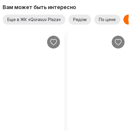
Вам может быть интересно
Еще в ЖК «Qorasuv Plaza»
Рядом
По цене
Е