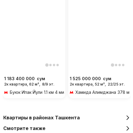
1 183 400 000
сум
1 525 000 000
сум
2к квартира, 62 м²,
8/9 эт.
2к квартира, 52 м²,
22/25 эт.
Буюк Ипак Йули
1.1 км 4 мин на транспорте
Хамида Алимджана
378 м 
Квартиры в районах Ташкента
Смотрите также