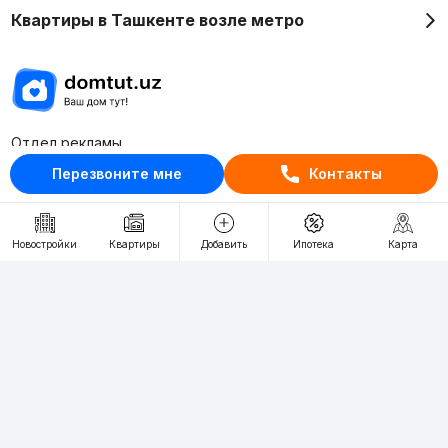
Квартиры в Ташкенте возле метро
Отдел рекламы
+998 (78) 113-20-86
Перезвоните мне
Контакты
+998 (93) 390-30-10
Пн-Пт. С 9:30 до 18:00
Новостройки
Квартиры
Добавить
Ипотека
Карта
RU
UZ
Контакты
О проекте
Проект компании Webnow ©
Условия использования