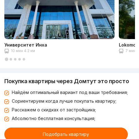
Университет Инха
Lokomoti
10 мин 4.2 км
7 мин 3
Покупка квартиры через Домтут это просто
Найдём оптимальный вариант под ваши требования;
Сориентируем когда лучше покупать квартиру;
Расскажем о скидках от застройщика;
Абсолютно бесплатная консультация;
Подобрать квартиру