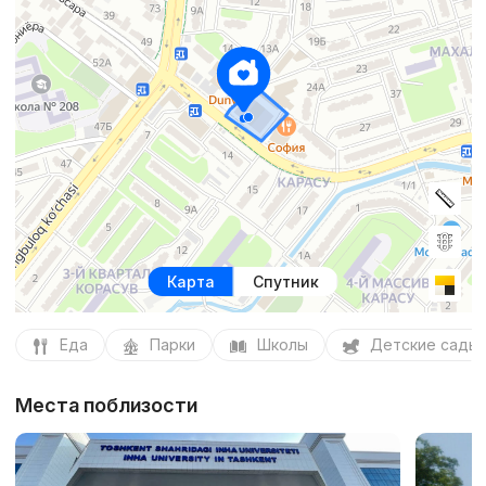
Карта
Спутник
Еда
Парки
Школы
Детские сады
Места поблизости