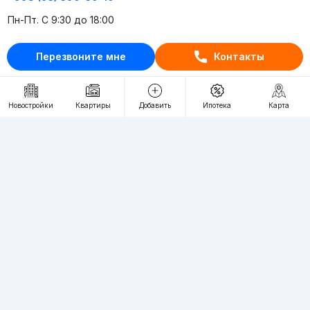
Пн-Пт. С 9:30 до 18:00
RU
UZ
Перезвоните мне
Контакты
Контакты
Новостройки
Квартиры
Добавить
Ипотека
Карта
О проекте
Проект компании Webnow ©
Условия использования
Политика конфиденциальности
Публичная оферта
Учредитель:
"WEBNOW" MChJ
Адрес:
Toshkent shahri, A.Qahhor ko'chasi, 47-uy
Регистрация электронного СМИ:
1649