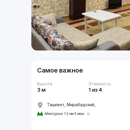
Самое важное
Высота
Этажность
3 м
1 из 4
Ташкент, Мирабадский,
Мингурюк
1.2 км 5 мин