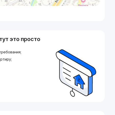
тут это просто
требования;
ртиру;