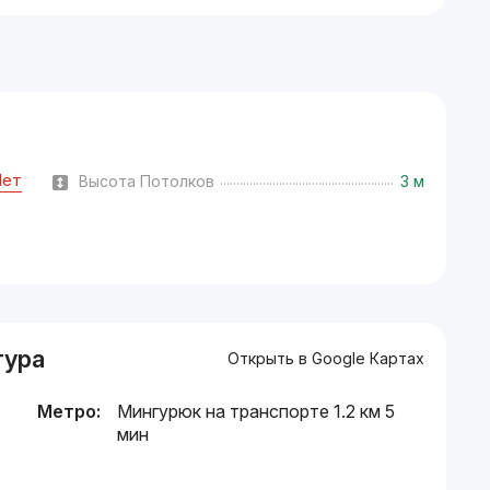
Нет
Высота Потолков
3 м
тура
Открыть в Google Картах
Метро:
Мингурюк на транспорте 1.2 км 5
мин