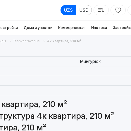
UZS
USD
остройки
Дома и участки
Коммерческая
Ипотека
Застройщ
иры
TashkentAvenue
4к квартира, 210 м²
Мингурюк
квартира, 210 м²
руктура 4к квартира, 210 м²
ира, 210 м²