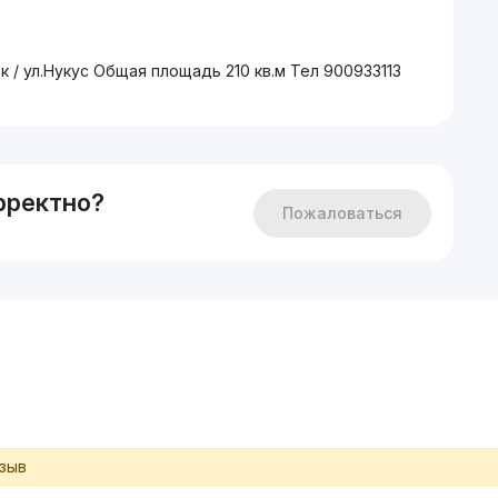
ек / ул.Нукус Общая площадь 210 кв.м Тел 900933113
рректно?
Пожаловаться
тзыв