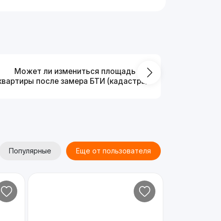
Может ли измениться площадь
На ка
квартиры после замера БТИ (кадастра)?
Популярные
Еще от пользователя