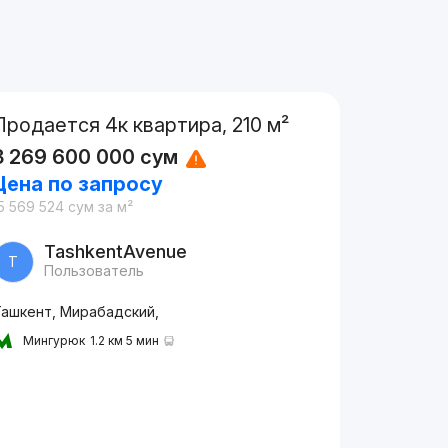
Продается 4к квартира, 210 м²
3 269 600 000
сум
Цена по запросу
5 569 524
сум
за м²
TashkentAvenue
T
Пользователь
Ташкент, Мирабадский,
Мингурюк
1.2 км 5 мин