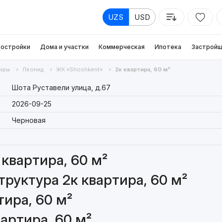
UZS
USD
остройки
Дома и участки
Коммерческая
Ипотека
Застройщ
иры
Леонид
ЖК «Shoshkent»
2к квартира, 60 м²
Шота Руставели улица, д.67
2026-09-25
Черновая
квартира, 60 м²
руктура 2к квартира, 60 м²
ира, 60 м²
артира, 60 м²