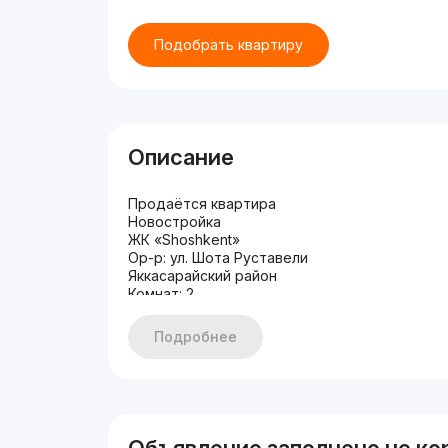
Подобрать квартиру
Описание
Продаётся квартира
Новостройка
ЖК «Shoshkent»
Ор-р: ул. Шота Руставели
Яккасарайский район
Комнат: 2
Этаж: 7
Этажность: 14
Подробнее
Общая площадь: 60 м²
Состояние: авторский ремонт
Мебель + техника
Цена: 129.000