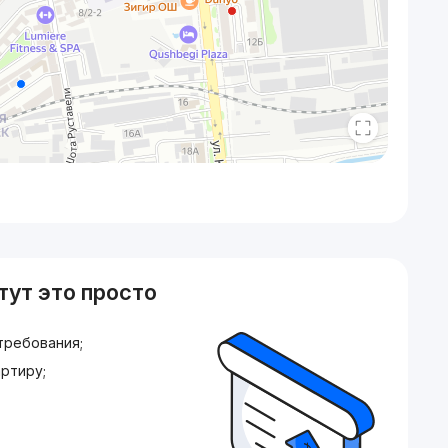
тут это просто
требования;
ртиру;