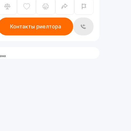
Контакты риелтора
лама