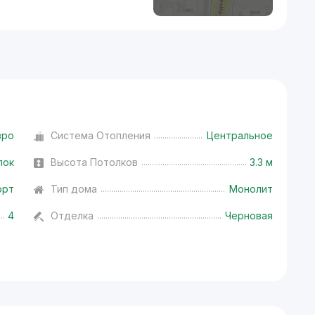
вро
Система Отопления
Центральное
лок
Высота Потолков
3.3 м
орт
Тип дома
Монолит
4
Отделка
Черновая