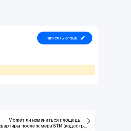
Написать отзыв
Может ли измениться площадь
На ка
квартиры после замера БТИ (кадастра)?