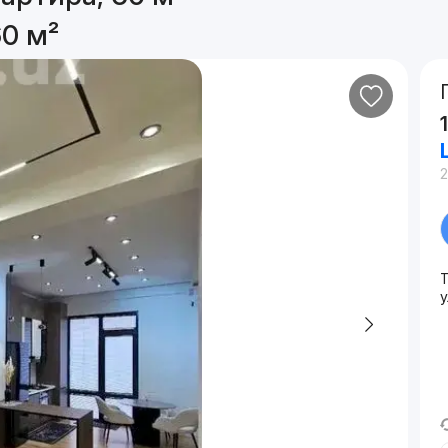
60 м²
2
у