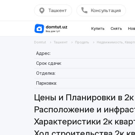
Ташкент
Консультация
Купить
Снять
Нов
Domtut
Ташкент
Продать
Недвижимость, Кварт
Адрес:
Срок сдачи:
Отделка:
Парковка:
Цены и Планировки в 2к 
Расположение и инфраст
Характеристики 2к кварт
Ход строительства 2к кв